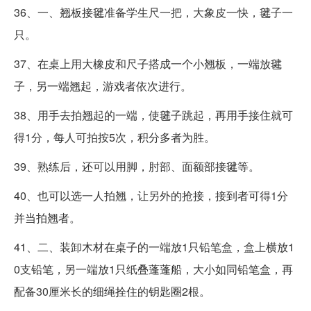
36、一、翘板接毽准备学生尺一把，大象皮一快，毽子一
只。
37、在桌上用大橡皮和尺子搭成一个小翘板，一端放毽
子，另一端翘起，游戏者依次进行。
38、用手去拍翘起的一端，使毽子跳起，再用手接住就可
得1分，每人可拍按5次，积分多者为胜。
39、熟练后，还可以用脚，肘部、面额部接毽等。
40、也可以选一人拍翘，让另外的抢接，接到者可得1分
并当拍翘者。
41、二、装卸木材在桌子的一端放1只铅笔盒，盒上横放1
0支铅笔，另一端放1只纸叠蓬蓬船，大小如同铅笔盒，再
配备30厘米长的细绳拴住的钥匙圈2根。