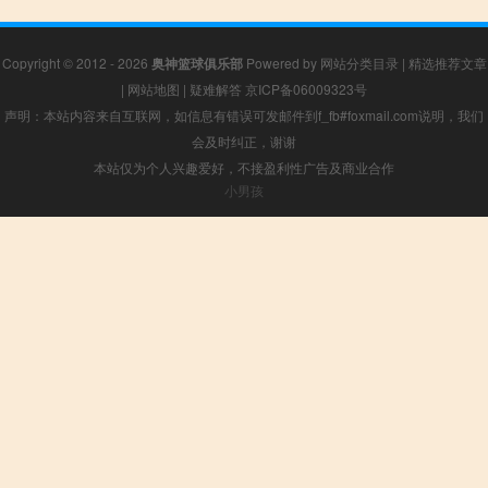
Copyright © 2012 - 2026
奥神篮球俱乐部
Powered by
网站分类目录
|
精选推荐文章
|
网站地图
|
疑难解答
京ICP备06009323号
声明：本站内容来自互联网，如信息有错误可发邮件到f_fb#foxmail.com说明，我们
会及时纠正，谢谢
本站仅为个人兴趣爱好，不接盈利性广告及商业合作
小男孩