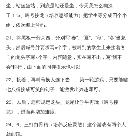
坐，站坐坐站，到底是站还是坐，今天我怎么糊涂
了！”5、叫号接龙（培养思维能力）把学生等分成四个小
组，依次编上号码。
21、将黑板一分为四，分别写“春”、“夏”、“秋”、“冬”当龙
头，然后喊号并要求写×个字，被叫到的学生上来接着各
自的龙头字写×个字，内容随意，实在写不出，写“我不
会”也行，由下面的同伴提示也可以。
22、接着，再叫号换人连下去……第一轮游戏，只要能瞎
七八得接成可笑的句子，能激发出兴趣即可。
23、以后，老师规定龙头、龙尾让学生再玩《叫号接
龙》，进而再增加难度。
24、6、三打白骨精（培养反应灵敏）这个游戏有两个人
就能玩。