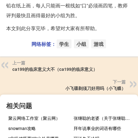
铅在纸上画，每人只能画一根线如“口”必须画四笔，教师
评判最快且画得最好的小组为胜。
本文到此分享完毕，希望对大家有所帮助。
网络标签：
学生
小组
游戏
上一篇
ca199的临床意义大不（ca199的临床意义）
下一篇
小飞碟剃须刀好用吗（小飞蝶）
相关问题
聚云网络工作室（聚云网）
张继聪的老婆（关于张继聪的老婆的介绍）
snowman攻略
拜年说事业的词语有哪些