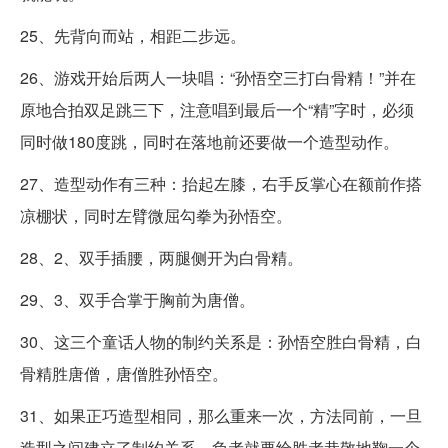
25、先背向而站，相距二步远。
26、游戏开始后两人一块唱：“孙悟空三打白骨精！”并在
原地合拍双足跳三下，注意唱到最后一个“精”字时，必须
同时做180度跳，同时在落地前还要做一个造型动作。
27、造型动作有三种：抬起左膝，右手反掌心在额前作搭
凉棚状，同时左臂微屈勾拳为孙悟空。
28、2、双手插腰，两腿侧开为白骨精。
29、3、双手合掌于胸前为唐僧。
30、这三个童话人物的制约关系是：孙悟空胜白骨精，白
骨精胜唐僧，唐僧胜孙悟空。
31、如果正巧造型相同，那么重来一次，方法同前，一旦
造型之间建立了制约关系，负者就要给胜者恭敬地鞠一个