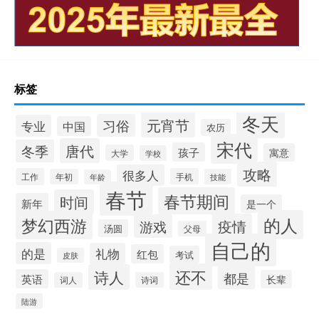
标签
冬天
元宵节
习俗
专业
中国
农历
宋代
唐代
冬季
孩子
寓意
大学
学校
攻略
很多人
工作
手机
年初
技能
年龄
春节
春节期间
时间
新年
是一个
的人
梦幻西游
疫情
游戏
汤圆
父母
自己的
的是
礼物
红包
考试
皮肤
还不
诗人
都是
英语
长辈
词人
诗词
陆游