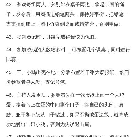
42、游戏每组两人，分别站在桌子两边，拿起带圈的绳
子，发令后，用圈插进铅笔两头，保持好平衡，把铅笔一
支支抬到船上，圈不许碰到桌面或铅笔盒，否则重做。
43、栽判员记时，哪组完成得最快为优胜。
44、参加游戏的人数较多时 ，可布置几个课桌，同时进行
比赛。
45、三、小鸡出壳在地上分散布置若干张大废报纸，给四
名参赛者每人发一支记号笔。
46、主持人发令后，参赛者先在一张报纸上画一个大鸡
蛋，接着马上在蛋的中间撕个口子，将自己的头部、肩
膀、躯干和下肢从口子钻过，如果不撕破蛋边线，就算成
功地孵出一只小鸡，否则为失误退出局。
47、成功者可立即再画再钻，在规定的时间内，孵出小鸡