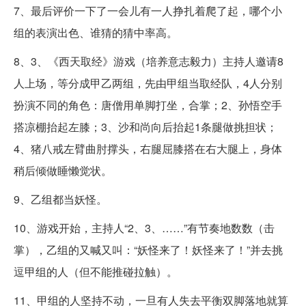
7、最后评价一下了一会儿有一人挣扎着爬了起，哪个小
组的表演出色、谁猜的猜中率高。
8、3、《西天取经》游戏（培养意志毅力）主持人邀请8
人上场，等分成甲乙两组，先由甲组当取经队，4人分别
扮演不同的角色：唐僧用单脚打坐，合掌；2、孙悟空手
搭凉棚抬起左膝；3、沙和尚向后抬起1条腿做挑担状；
4、猪八戒左臂曲肘撑头，右腿屈膝搭在右大腿上，身体
稍后倾做睡懒觉状。
9、乙组都当妖怪。
10、游戏开始，主持人“2、3、……”有节奏地数数（击
掌），乙组的又喊又叫：“妖怪来了！妖怪来了！”并去挑
逗甲组的人（但不能推碰拉触）。
11、甲组的人坚持不动，一旦有人失去平衡双脚落地就算