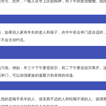
重对方。此外，一般人在早上比较精神，而下午则更加慵懒。因
俗，如果别人家有年长的老人和孩子，在中午前去串门是合适的
常不会主动约见。
的习俗。例如，年三十下午要迎祖宗，初二下午要送祖宗离开。
戚串门，可以加强家族的凝聚力和亲情的传递。
人指的是顺手牵羊的人、借东西不还的人和吃喝不请的人。据调