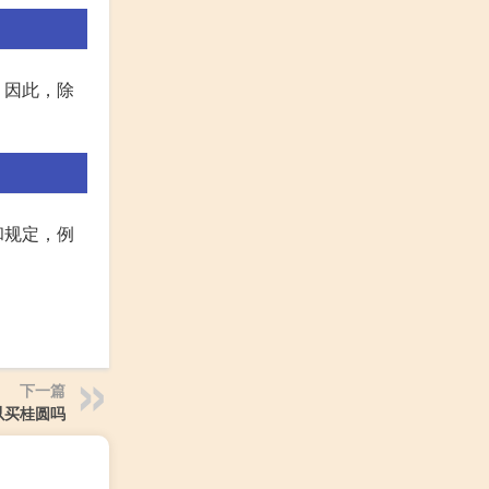
。因此，除
和规定，例
下一篇
以买桂圆吗