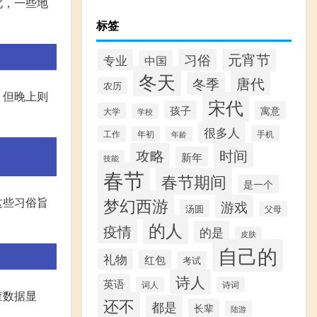
此，一些地
标签
元宵节
习俗
专业
中国
冬天
唐代
冬季
农历
，但晚上则
宋代
孩子
寓意
大学
学校
很多人
工作
手机
年初
年龄
攻略
时间
新年
技能
春节
春节期间
是一个
梦幻西游
这些习俗旨
游戏
汤圆
父母
的人
疫情
的是
皮肤
自己的
礼物
红包
考试
诗人
英语
词人
诗词
查数据显
还不
都是
长辈
陆游