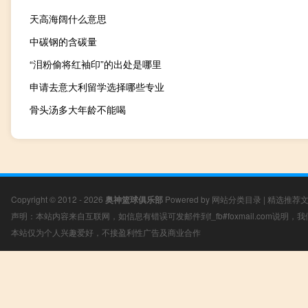
天高海阔什么意思
中碳钢的含碳量
“泪粉偷将红袖印”的出处是哪里
申请去意大利留学选择哪些专业
骨头汤多大年龄不能喝
Copyright © 2012 - 2026
奥神篮球俱乐部
Powered by
网站分类目录
|
精选推荐
声明：本站内容来自互联网，如信息有错误可发邮件到f_fb#foxmail.com说明
本站仅为个人兴趣爱好，不接盈利性广告及商业合作