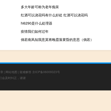
多大年龄可称为老年痴呆
红酒可以浇花吗有什么好处 红酒可以浇花吗
hi6290是什么处理器
疫情我们如何过年
倘若南风知我意莫将晚霞落黄昏的意思（倘若）
文章
|
网站地图
|
疑难解答
京ICP备06009323号
，我们会及时纠正，谢谢