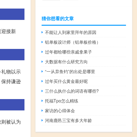
猜你想看的文章
起迎接新
不能让人到家里拜年的原因
铝单板设计师（铝单板价格）
过年都给哪些亲戚拿果子
大数据有什么研究方向
备礼物以示
“一从弃鱼钓”的出处是哪里
，保持谦逊
过年买什么黄金最好呢
三什么执什么的词语有哪些?
托福Tpo怎么精练
家访的心得体会
河南鹿邑三宝有多大年龄
数则被认为