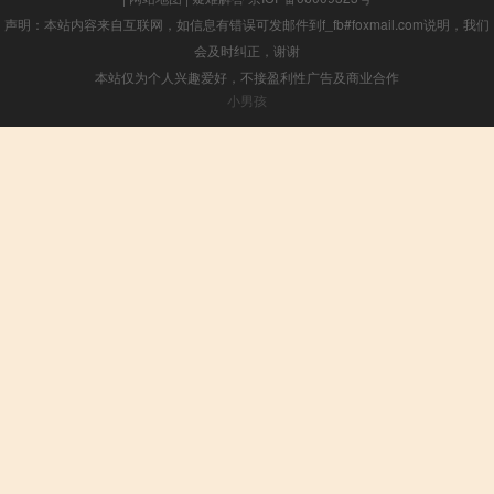
声明：本站内容来自互联网，如信息有错误可发邮件到f_fb#foxmail.com说明，我们
会及时纠正，谢谢
本站仅为个人兴趣爱好，不接盈利性广告及商业合作
小男孩