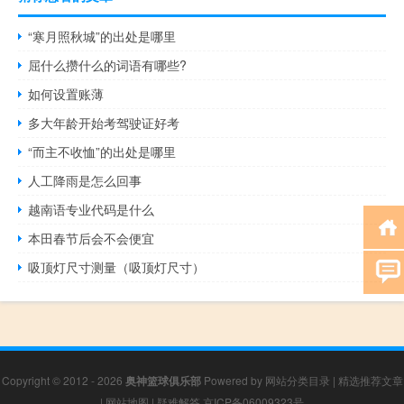
“寒月照秋城”的出处是哪里
屈什么攒什么的词语有哪些?
如何设置账薄
多大年龄开始考驾驶证好考
“而主不收恤”的出处是哪里
人工降雨是怎么回事
越南语专业代码是什么
本田春节后会不会便宜
吸顶灯尺寸测量（吸顶灯尺寸）
Copyright © 2012 - 2026
奥神篮球俱乐部
Powered by
网站分类目录
|
精选推荐文章
|
网站地图
|
疑难解答
京ICP备06009323号