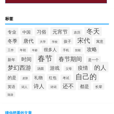
标签
冬天
元宵节
习俗
专业
中国
农历
宋代
唐代
冬季
孩子
寓意
大学
学校
攻略
很多人
工作
手机
年初
技能
年龄
春节
春节期间
时间
新年
是一个
的人
梦幻西游
疫情
游戏
汤圆
父母
自己的
的是
礼物
红包
考试
皮肤
还不
诗人
都是
英语
长辈
词人
诗词
陆游
猜你想看的文章