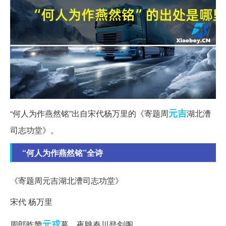
元吉
“何人为作燕然铭”出自宋代杨万里的《寄题周
湖北漕
司志功堂》。
“何人为作燕然铭”全诗
《寄题周元吉湖北漕司志功堂》
宋代 杨万里
元戎
周郎昨赞
幕，夜眺秦川登剑阁。