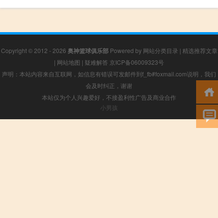
Copyright © 2012 - 2026
奥神篮球俱乐部
Powered by
网站分类目录
|
精选推荐文章
|
网站地图
|
疑难解答
京ICP备06009323号
声明：本站内容来自互联网，如信息有错误可发邮件到f_fb#foxmail.com说明，我们
会及时纠正，谢谢
本站仅为个人兴趣爱好，不接盈利性广告及商业合作
小男孩