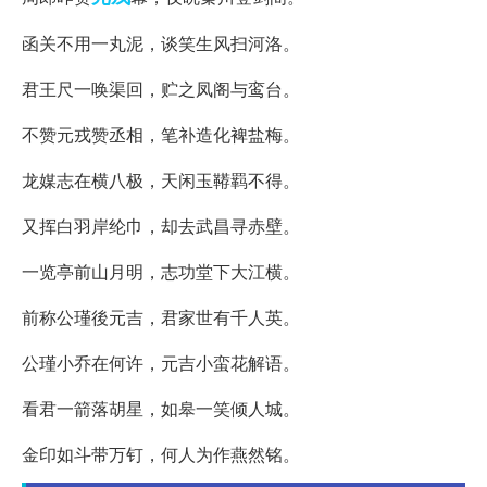
函关不用一丸泥，谈笑生风扫河洛。
君王尺一唤渠回，贮之凤阁与鸾台。
不赞元戎赞丞相，笔补造化裨盐梅。
龙媒志在横八极，天闲玉鞯羁不得。
又挥白羽岸纶巾，却去武昌寻赤壁。
一览亭前山月明，志功堂下大江横。
前称公瑾後元吉，君家世有千人英。
公瑾小乔在何许，元吉小蛮花解语。
看君一箭落胡星，如皋一笑倾人城。
金印如斗带万钉，何人为作燕然铭。