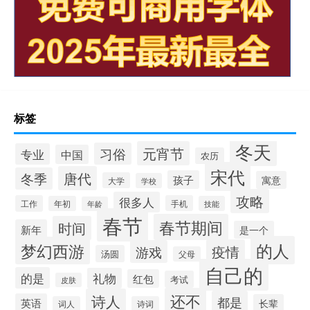
标签
冬天
元宵节
习俗
专业
中国
农历
宋代
唐代
冬季
孩子
寓意
大学
学校
攻略
很多人
工作
手机
年初
技能
年龄
春节
春节期间
时间
新年
是一个
的人
梦幻西游
疫情
游戏
汤圆
父母
自己的
的是
礼物
红包
考试
皮肤
还不
诗人
都是
英语
长辈
词人
诗词