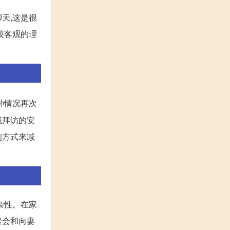
天,这是很
较客观的理
种情况再次
戚拜访的安
的方式来减
杂性。在家
聚会和向妻