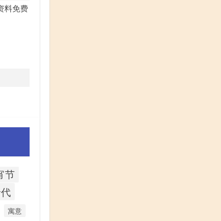
宵节
唐代
寓意