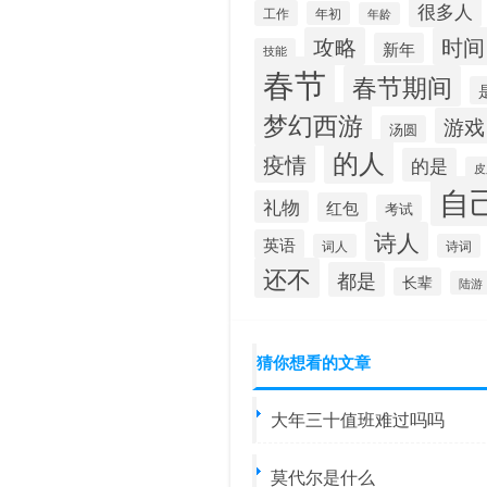
很多人
工作
年初
年龄
攻略
时间
新年
技能
春节
春节期间
梦幻西游
游戏
汤圆
的人
疫情
的是
皮
自
礼物
红包
考试
诗人
英语
词人
诗词
还不
都是
长辈
陆游
猜你想看的文章
大年三十值班难过吗吗
莫代尔是什么