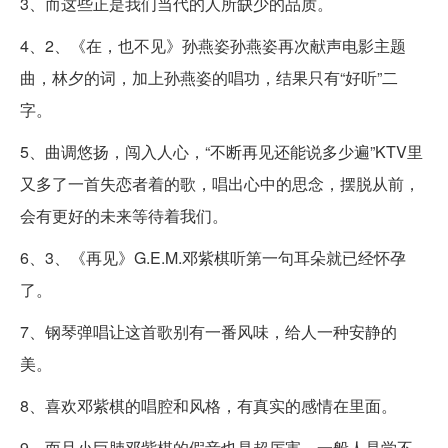
3、而这些正是我们当代的人所缺少的品质。
4、2、《在，也不见》孙燕姿孙燕姿再次献声电影主题
曲，林夕的词，加上孙燕姿的唱功，结果只有“好听”二
字。
5、曲调悠扬，闯入人心，“不断再见还能说多少遍”KTV里
又多了一首失恋者着的歌，唱出心中的思念，摆脱从前，
会有更好的未来等待着我们。
6、3、《再见》G.E.M.邓紫棋听第一句耳朵就已经怀孕
了。
7、钢琴弹唱让这首歌别有一番风味，给人一种安静的
美。
8、喜欢邓紫棋的唱腔和风格，有真实的感情在里面。
9、而且小巨肺邓紫棋的假音也是超厉害，一般人是学不