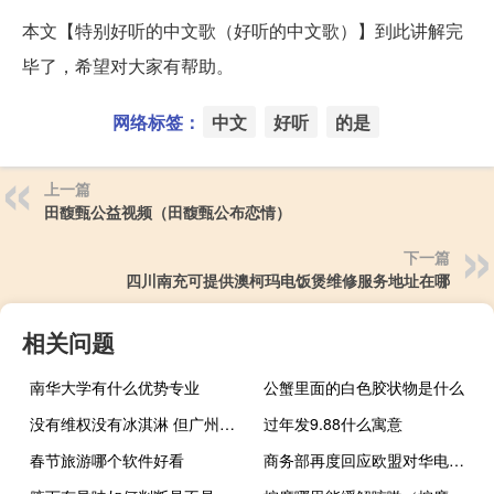
本文【特别好听的中文歌（好听的中文歌）】到此讲解完
毕了，希望对大家有帮助。
网络标签：
中文
好听
的是
上一篇
田馥甄公益视频（田馥甄公布恋情）
下一篇
四川南充可提供澳柯玛电饭煲维修服务地址在哪
相关问题
南华大学有什么优势专业
公蟹里面的白色胶状物是什么
没有维权没有冰淇淋 但广州车展这次亮点依旧不少！
过年发9.88什么寓意
春节旅游哪个软件好看
商务部再度回应欧盟对华电动汽车反补贴调查 到底什么情况嘞