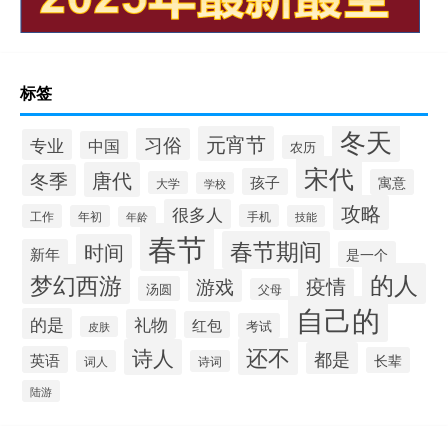
标签
冬天
元宵节
习俗
专业
中国
农历
宋代
唐代
冬季
孩子
寓意
大学
学校
攻略
很多人
工作
手机
年初
技能
年龄
春节
春节期间
时间
新年
是一个
的人
梦幻西游
疫情
游戏
汤圆
父母
自己的
的是
礼物
红包
考试
皮肤
还不
诗人
都是
英语
长辈
词人
诗词
陆游