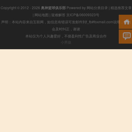
Copyright © 2012 - 2026
奥神篮球俱乐部
Powered by
网站分类目录
|
精选推荐文章
|
网站地图
|
疑难解答
京ICP备06009323号
声明：本站内容来自互联网，如信息有错误可发邮件到f_fb#foxmail.com说明，我们
会及时纠正，谢谢
本站仅为个人兴趣爱好，不接盈利性广告及商业合作
小男孩