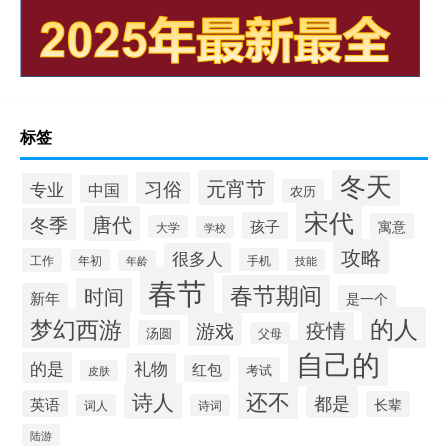
标签
冬天
元宵节
习俗
专业
中国
农历
宋代
唐代
冬季
孩子
寓意
大学
学校
攻略
很多人
工作
手机
年初
技能
年龄
春节
春节期间
时间
新年
是一个
的人
梦幻西游
疫情
游戏
汤圆
父母
自己的
的是
礼物
红包
考试
皮肤
还不
诗人
都是
英语
长辈
词人
诗词
陆游