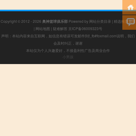
Copyright © 2012 - 2026
奥神篮球俱乐部
Powered by
网站分类目录
|
精选推荐文章
|
网站地图
|
疑难解答
京ICP备06009323号
声明：本站内容来自互联网，如信息有错误可发邮件到f_fb#foxmail.com说明，我们
会及时纠正，谢谢
本站仅为个人兴趣爱好，不接盈利性广告及商业合作
小男孩