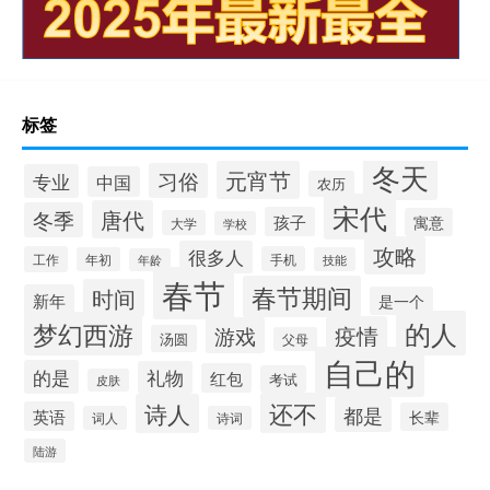
标签
冬天
元宵节
习俗
专业
中国
农历
宋代
唐代
冬季
孩子
寓意
大学
学校
攻略
很多人
工作
手机
年初
技能
年龄
春节
春节期间
时间
新年
是一个
的人
梦幻西游
疫情
游戏
汤圆
父母
自己的
的是
礼物
红包
考试
皮肤
还不
诗人
都是
英语
长辈
词人
诗词
陆游