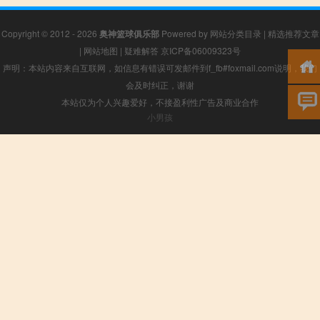
Copyright © 2012 - 2026
奥神篮球俱乐部
Powered by
网站分类目录
|
精选推荐文章
|
网站地图
|
疑难解答
京ICP备06009323号
声明：本站内容来自互联网，如信息有错误可发邮件到f_fb#foxmail.com说明，我们
会及时纠正，谢谢
本站仅为个人兴趣爱好，不接盈利性广告及商业合作
小男孩