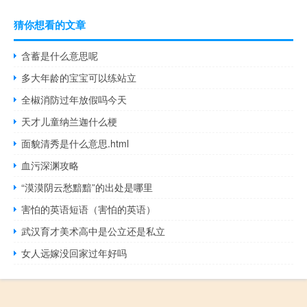
猜你想看的文章
含蓄是什么意思呢
多大年龄的宝宝可以练站立
全椒消防过年放假吗今天
天才儿童纳兰迦什么梗
面貌清秀是什么意思.html
血污深渊攻略
“漠漠阴云愁黯黯”的出处是哪里
害怕的英语短语（害怕的英语）
武汉育才美术高中是公立还是私立
女人远嫁没回家过年好吗