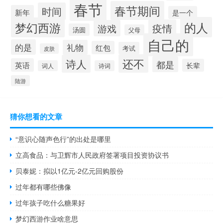
春节
春节期间
时间
新年
是一个
的人
梦幻西游
疫情
游戏
汤圆
父母
自己的
的是
礼物
红包
考试
皮肤
还不
诗人
都是
英语
长辈
词人
诗词
陆游
猜你想看的文章
“意识心随声色行”的出处是哪里
立高食品：与卫辉市人民政府签署项目投资协议书
贝泰妮：拟以1亿元-2亿元回购股份
过年都有哪些佛像
过年孩子吃什么糖果好
梦幻西游作业啥意思