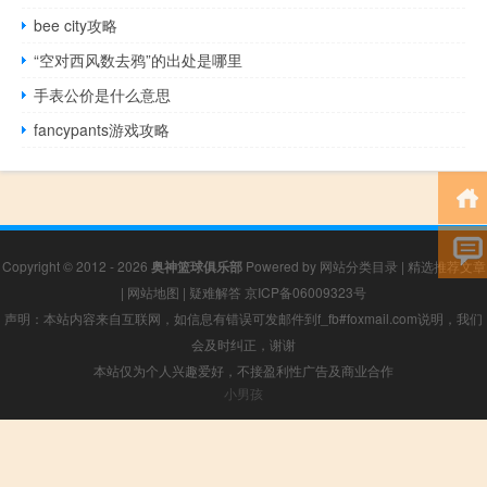
bee city攻略
“空对西风数去鸦”的出处是哪里
手表公价是什么意思
fancypants游戏攻略
Copyright © 2012 - 2026
奥神篮球俱乐部
Powered by
网站分类目录
|
精选推荐文章
|
网站地图
|
疑难解答
京ICP备06009323号
声明：本站内容来自互联网，如信息有错误可发邮件到f_fb#foxmail.com说明，我们
会及时纠正，谢谢
本站仅为个人兴趣爱好，不接盈利性广告及商业合作
小男孩