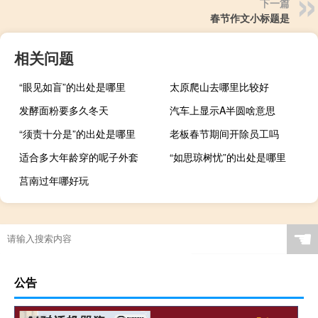
下一篇
春节作文小标题是
相关问题
“眼见如盲”的出处是哪里
太原爬山去哪里比较好
发酵面粉要多久冬天
汽车上显示A半圆啥意思
“须责十分是”的出处是哪里
老板春节期间开除员工吗
适合多大年龄穿的呢子外套
“如思琼树忧”的出处是哪里
莒南过年哪好玩
☚
公告