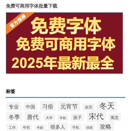
免费可商用字体批量下载
标签
冬天
元宵节
习俗
专业
中国
农历
宋代
唐代
冬季
孩子
寓意
大学
学校
攻略
很多人
工作
手机
年初
技能
年龄