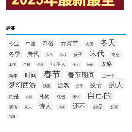
标签
冬天
元宵节
习俗
专业
中国
农历
宋代
唐代
冬季
孩子
寓意
大学
学校
攻略
很多人
工作
手机
年初
技能
年龄
春节
春节期间
时间
新年
是一个
的人
梦幻西游
疫情
游戏
汤圆
父母
自己的
的是
礼物
红包
考试
皮肤
还不
诗人
都是
英语
长辈
词人
诗词
陆游