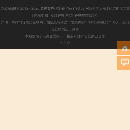
Copyright © 2012 - 2026
奥神篮球俱乐部
Powered by
网站分类目录
|
精选推荐文章
|
网站地图
|
疑难解答
京ICP备06009323号
声明：本站内容来自互联网，如信息有错误可发邮件到f_fb#foxmail.com说明，我们
会及时纠正，谢谢
本站仅为个人兴趣爱好，不接盈利性广告及商业合作
小男孩