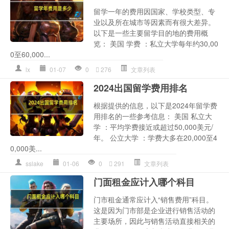
留学一年的费用因国家、学校类型、专
业以及所在城市等因素而有很大差异。
以下是一些主要留学目的地的费用概
览： 美国 学费 ：私立大学每年约30,00
0至60,000...
lx
01-07
0
276
文章列表
2024出国留学费用排名
根据提供的信息，以下是2024年留学费
用排名的一些参考信息： 美国 私立大
学 ：平均学费接近或超过50,000美元/
年。 公立大学 ：学费大多在20,000至4
0,000美...
sslake
01-06
0
291
文章列表
门面租金应计入哪个科目
门市租金通常应计入“销售费用”科目。
这是因为门市部是企业进行销售活动的
主要场所，因此与销售活动直接相关的