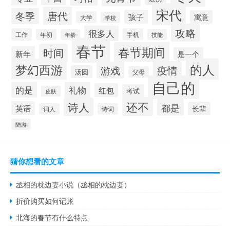
宋代
唐代
冬季
孩子
寓意
大学
学校
攻略
很多人
工作
手机
年初
技能
年龄
春节
春节期间
时间
新年
是一个
的人
梦幻西游
疫情
游戏
汤圆
父母
自己的
的是
礼物
红包
考试
皮肤
还不
诗人
都是
英语
长辈
词人
诗词
陆游
猜你想看的文章
丞相的枕边妻小说（丞相的枕边妻）
折价购买如何记账
北海的春节有什么特点