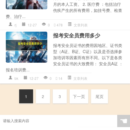
月的本人工资。 2. 医疗费 ：包括治疗
伤疾产生的所有费用，如挂号费、检查
费、治疗...
rj
12-27
0
478
文章列表
报考安全员费用多少
报考安全员证书的费用因地区、证书类
型（A证、B证、C证）以及是否选择参
加培训等因素而有所不同。以下是各类
安全员证书的大致费用： 安全员A证 ：
报名培训费...
bk
12-27
0
14
文章列表
1
2
3
下一页
尾页
☚