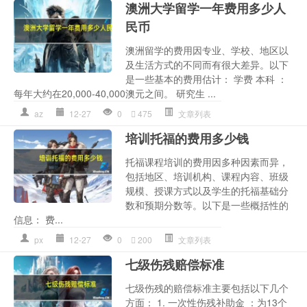
澳洲大学留学一年费用多少人
民币
澳洲留学的费用因专业、学校、地区以
及生活方式的不同而有很大差异。以下
是一些基本的费用估计： 学费 本科 ：
每年大约在20,000-40,000澳元之间。 研究生 ...
az
12-27
0
475
文章列表
培训托福的费用多少钱
托福课程培训的费用因多种因素而异，
包括地区、培训机构、课程内容、班级
规模、授课方式以及学生的托福基础分
数和预期分数等。以下是一些概括性的
信息： 费...
px
12-27
0
200
文章列表
七级伤残赔偿标准
七级伤残的赔偿标准主要包括以下几个
方面： 1. 一次性伤残补助金 ：为13个