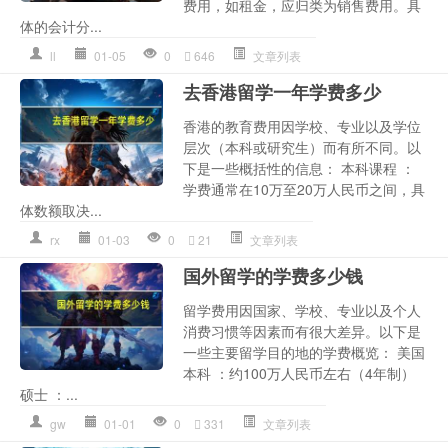
费用，如租金，应归类为销售费用。具
体的会计分...
ll
01-05
0
646
文章列表
去香港留学一年学费多少
香港的教育费用因学校、专业以及学位
层次（本科或研究生）而有所不同。以
下是一些概括性的信息： 本科课程 ：
学费通常在10万至20万人民币之间，具
体数额取决...
rx
01-03
0
21
文章列表
国外留学的学费多少钱
留学费用因国家、学校、专业以及个人
消费习惯等因素而有很大差异。以下是
一些主要留学目的地的学费概览： 美国
本科 ：约100万人民币左右（4年制）
硕士 ：...
gw
01-01
0
331
文章列表