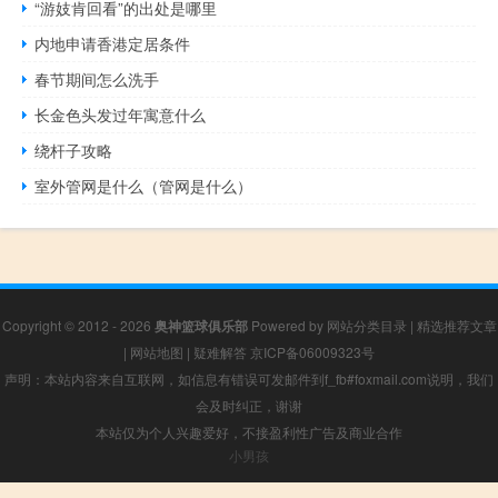
“游妓肯回看”的出处是哪里
内地申请香港定居条件
春节期间怎么洗手
长金色头发过年寓意什么
绕杆子攻略
室外管网是什么（管网是什么）
Copyright © 2012 - 2026
奥神篮球俱乐部
Powered by
网站分类目录
|
精选推荐文章
|
网站地图
|
疑难解答
京ICP备06009323号
声明：本站内容来自互联网，如信息有错误可发邮件到f_fb#foxmail.com说明，我们
会及时纠正，谢谢
本站仅为个人兴趣爱好，不接盈利性广告及商业合作
小男孩