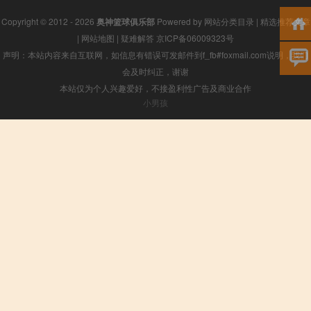
Copyright © 2012 - 2026
奥神篮球俱乐部
Powered by
网站分类目录
|
精选推荐文章
|
网站地图
|
疑难解答
京ICP备06009323号
声明：本站内容来自互联网，如信息有错误可发邮件到f_fb#foxmail.com说明，我们
会及时纠正，谢谢
本站仅为个人兴趣爱好，不接盈利性广告及商业合作
小男孩