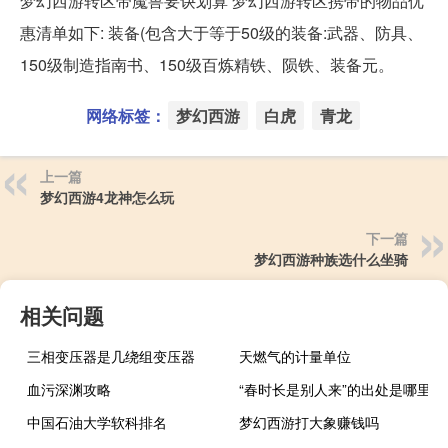
梦幻西游转区带魔兽要诀划算 梦幻西游转区携带的物品优
惠清单如下: 装备(包含大于等于50级的装备:武器、防具、
150级制造指南书、150级百炼精铁、陨铁、装备元。
网络标签：
梦幻西游
白虎
青龙
上一篇
梦幻西游4龙神怎么玩
下一篇
梦幻西游种族选什么坐骑
相关问题
三相变压器是几绕组变压器
天燃气的计量单位
血污深渊攻略
“春时长是别人来”的出处是哪里
中国石油大学软科排名
梦幻西游打大象赚钱吗