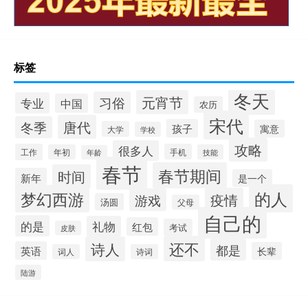
标签
冬天
元宵节
习俗
专业
中国
农历
宋代
唐代
冬季
孩子
寓意
大学
学校
攻略
很多人
工作
手机
年初
技能
年龄
春节
春节期间
时间
新年
是一个
的人
梦幻西游
疫情
游戏
汤圆
父母
自己的
的是
礼物
红包
考试
皮肤
还不
诗人
都是
英语
长辈
词人
诗词
陆游