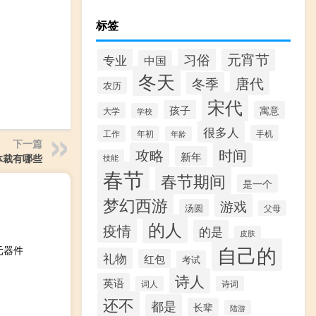
标签
元宵节
习俗
专业
中国
冬天
唐代
冬季
农历
宋代
孩子
寓意
大学
学校
很多人
工作
手机
年初
年龄
下一篇
攻略
时间
新年
体裁有哪些
技能
春节
春节期间
是一个
梦幻西游
游戏
汤圆
父母
的人
疫情
的是
皮肤
自己的
元器件
礼物
红包
考试
诗人
英语
词人
诗词
还不
都是
长辈
陆游