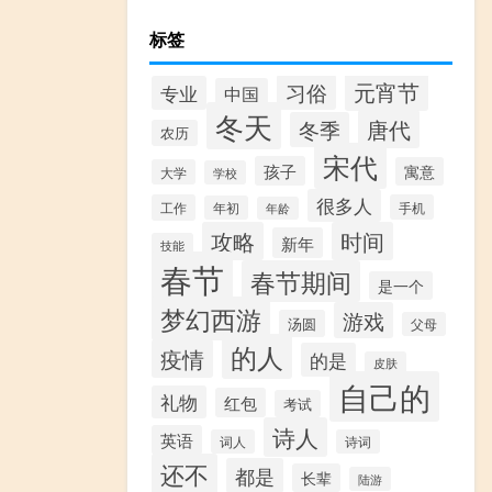
标签
元宵节
习俗
专业
中国
冬天
唐代
冬季
农历
宋代
孩子
寓意
大学
学校
很多人
工作
手机
年初
年龄
攻略
时间
新年
技能
春节
春节期间
是一个
梦幻西游
游戏
汤圆
父母
的人
疫情
的是
皮肤
自己的
礼物
红包
考试
诗人
英语
词人
诗词
还不
都是
长辈
陆游