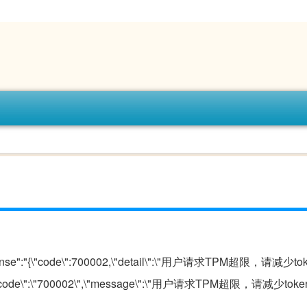
response":"{\"code\":700002,\"detail\":\"用户请求TPM超限，请减
\":{\"code\":\"700002\",\"message\":\"用户请求TPM超限，请减少t