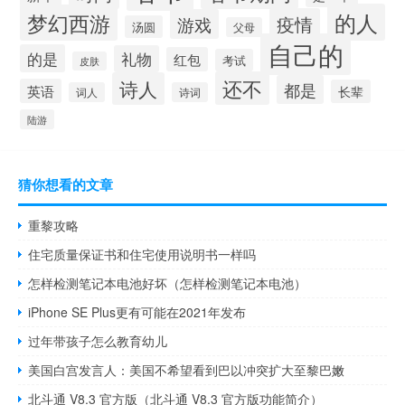
的人
梦幻西游
疫情
游戏
汤圆
父母
自己的
的是
礼物
红包
考试
皮肤
还不
诗人
都是
英语
长辈
词人
诗词
陆游
猜你想看的文章
重黎攻略
住宅质量保证书和住宅使用说明书一样吗
怎样检测笔记本电池好坏（怎样检测笔记本电池）
iPhone SE Plus更有可能在2021年发布
过年带孩子怎么教育幼儿
美国白宫发言人：美国不希望看到巴以冲突扩大至黎巴嫩
北斗通 V8.3 官方版（北斗通 V8.3 官方版功能简介）