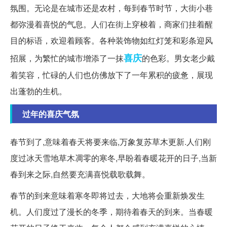
氛围。无论是在城市还是农村，每到春节时节，大街小巷
都弥漫着喜悦的气息。人们在街上穿梭着，商家们挂着醒
目的标语，欢迎着顾客。各种装饰物如红灯笼和彩条迎风
喜庆
招展，为繁忙的城市增添了一抹
的色彩。男女老少戴
着笑容，忙碌的人们也仿佛放下了一年累积的疲惫，展现
出蓬勃的生机。
过年的喜庆气氛
春节到了,意味着春天将要来临,万象复苏草木更新.人们刚
度过冰天雪地草木凋零的寒冬,早盼着春暖花开的日子,当新
春到来之际,自然要充满喜悦载歌载舞。
春节的到来意味着寒冬即将过去，大地将会重新焕发生
机。人们度过了漫长的冬季，期待着春天的到来。当春暖