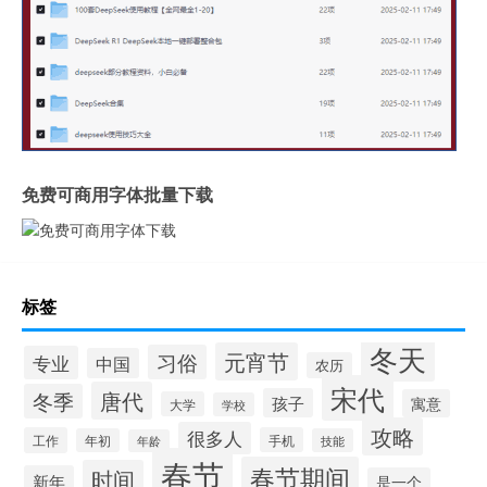
免费可商用字体批量下载
标签
冬天
元宵节
习俗
专业
中国
农历
宋代
唐代
冬季
孩子
寓意
大学
学校
攻略
很多人
工作
手机
年初
技能
年龄
春节
春节期间
时间
新年
是一个