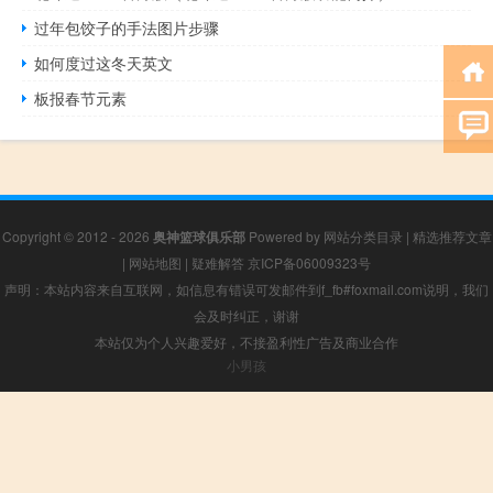
过年包饺子的手法图片步骤
如何度过这冬天英文
板报春节元素
Copyright © 2012 - 2026
奥神篮球俱乐部
Powered by
网站分类目录
|
精选推荐文章
|
网站地图
|
疑难解答
京ICP备06009323号
声明：本站内容来自互联网，如信息有错误可发邮件到f_fb#foxmail.com说明，我们
会及时纠正，谢谢
本站仅为个人兴趣爱好，不接盈利性广告及商业合作
小男孩