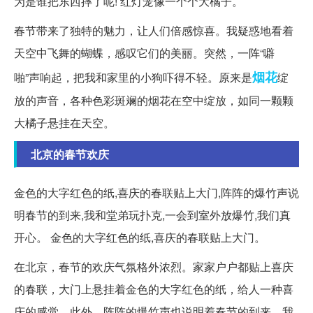
为是谁把东西摔了呢! 红灯笼像一个个大橘子。
春节带来了独特的魅力，让人们倍感惊喜。我疑惑地看着
天空中飞舞的蝴蝶，感叹它们的美丽。突然，一阵“噼
烟花
啪”声响起，把我和家里的小狗吓得不轻。原来是
绽
放的声音，各种色彩斑斓的烟花在空中绽放，如同一颗颗
大橘子悬挂在天空。
北京的春节欢庆
金色的大字红色的纸,喜庆的春联贴上大门,阵阵的爆竹声说
明春节的到来,我和堂弟玩扑克,一会到室外放爆竹,我们真
开心。 金色的大字红色的纸,喜庆的春联贴上大门。
在北京，春节的欢庆气氛格外浓烈。家家户户都贴上喜庆
的春联，大门上悬挂着金色的大字红色的纸，给人一种喜
庆的感觉。此外，阵阵的爆竹声也说明着春节的到来。我