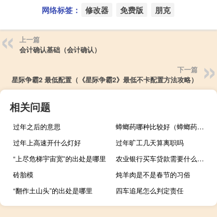
网络标签：
修改器
免费版
朋克
上一篇
会计确认基础（会计确认）
下一篇
星际争霸2 最低配置（《星际争霸2》最低不卡配置方法攻略）
相关问题
过年之后的意思
蟑螂药哪种比较好（蟑螂药哪种最好用排行）
过年上高速开什么灯好
过年旷工几天算离职吗
“上尽危梯宇宙宽”的出处是哪里
农业银行买车贷款需要什么条件（请问农业银行贷款买车流程是什么）
砖胎模
炖羊肉是不是春节的习俗
“翻作土山头”的出处是哪里
四车追尾怎么判定责任