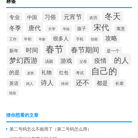
标签
冬天
元宵节
习俗
专业
中国
农历
宋代
唐代
冬季
孩子
寓意
大学
学校
攻略
很多人
工作
手机
年初
技能
年龄
春节
春节期间
时间
新年
是一个
的人
梦幻西游
疫情
游戏
汤圆
父母
自己的
的是
礼物
红包
考试
皮肤
还不
诗人
都是
英语
长辈
词人
诗词
陆游
猜你想看的文章
第二号码怎么不能用了（第二号码怎么用）