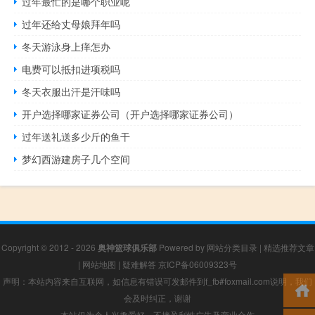
过年最忙的是哪个职业呢
过年还给丈母娘拜年吗
冬天游泳身上痒怎办
电费可以抵扣进项税吗
冬天衣服出汗是汗味吗
开户选择哪家证券公司（开户选择哪家证券公司）
过年送礼送多少斤的鱼干
梦幻西游建房子几个空间
Copyright © 2012 - 2026
奥神篮球俱乐部
Powered by
网站分类目录
|
精选推荐文章
|
网站地图
|
疑难解答
京ICP备06009323号
声明：本站内容来自互联网，如信息有错误可发邮件到f_fb#foxmail.com说明，我们
会及时纠正，谢谢
本站仅为个人兴趣爱好，不接盈利性广告及商业合作