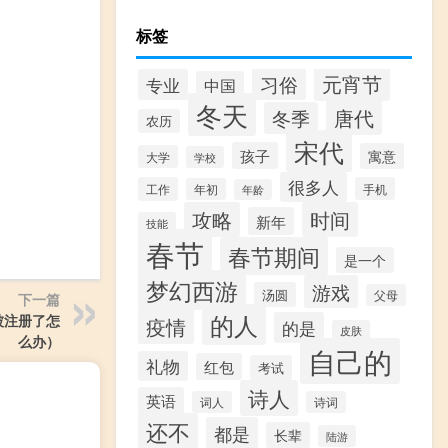
标签
元宵节
习俗
专业
中国
冬天
唐代
冬季
农历
宋代
孩子
寓意
大学
学校
很多人
工作
手机
年初
年龄
攻略
时间
新年
技能
春节
春节期间
是一个
梦幻西游
游戏
汤圆
父母
下一篇
的人
被注册了怎
疫情
的是
皮肤
么办）
自己的
礼物
红包
考试
诗人
英语
词人
诗词
还不
都是
长辈
陆游