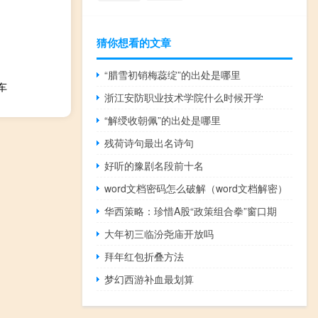
猜你想看的文章
“腊雪初销梅蕊绽”的出处是哪里
车
浙江安防职业技术学院什么时候开学
“解绶收朝佩”的出处是哪里
残荷诗句最出名诗句
好听的豫剧名段前十名
word文档密码怎么破解（word文档解密）
华西策略：珍惜A股“政策组合拳”窗口期
大年初三临汾尧庙开放吗
拜年红包折叠方法
梦幻西游补血最划算