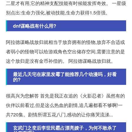
二星才有用,它的精神支配技能有时候能发挥奇效。 一星级
别点出:生命力强化,被动技能,生命力获得1.5倍强。
dnf谋略战有什么用?
阿拉德谋略战放归就相当于放弃拥有的怪物,放弃不合适或
者弱小的怪物可以给游戏角色空出储存空间,需要注意的是
这个放归是没有金币补偿的。 阿拉德谋略战放归就。
最近几天宅在家里发霉了能推荐几个动漫吗，好看
的?
很高兴为您解答 首先是我正在追的《火影忍者》虽然有的
伙伴以前看过,但是这么热血的剧情,追几遍都看不够啊!一
共720集。剧情所谓五花八门,感动的让你痛哭流涕...
玄武门之变后李世民霸占漂亮嫂子，为何不敢杀了