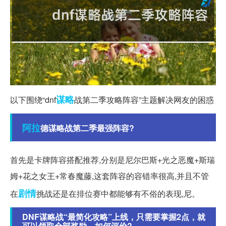
谋略
以下围绕“dnf
战第二季攻略阵容”主题解决网友的困惑
阿拉
德谋略战第二季最强阵容?
首先是卡牌阵容搭配推荐,分别是尼尔巴斯+光之恶魔+斯瑞
姆+花之女王+常春魔藤,这套阵容的容错率很高,并且不管
剧情
在
挑战还是在排位赛中都能够有不俗的表现,尼。
DNF谋略战“最简化攻略”上线，只需要掌握2点，就
可以领取全部奖励，如何评价?