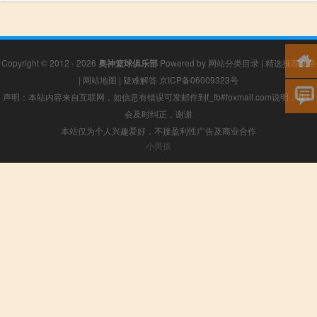
Copyright © 2012 - 2026
奥神篮球俱乐部
Powered by
网站分类目录
|
精选推荐文章
|
网站地图
|
疑难解答
京ICP备06009323号
声明：本站内容来自互联网，如信息有错误可发邮件到f_fb#foxmail.com说明，我们
会及时纠正，谢谢
本站仅为个人兴趣爱好，不接盈利性广告及商业合作
小男孩