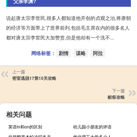
父亲李渊?
说起唐太宗李世民,很多人都知道他开创的贞观之治,将唐朝
的经济等方面带上了世界前列,包括毛主席在内的很多名人
都对唐太宗李世民大加赞赏,但是他却有一个洗不...
网络标签：
剧情
谋略
阿拉
上一篇
密室逃脱17第15关攻略
下一篇
献祭攻略
相关问题
英语in和on的区别
幼儿园小朋友的评语
盆栽鸭掌木怕冷吗冬天
华北理工大学多少人