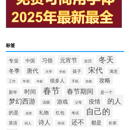
标签
冬天
元宵节
习俗
专业
中国
农历
宋代
唐代
冬季
孩子
寓意
大学
学校
攻略
很多人
工作
手机
年初
技能
年龄
春节
春节期间
时间
新年
是一个
的人
梦幻西游
疫情
游戏
汤圆
父母
自己的
的是
礼物
红包
考试
皮肤
还不
诗人
都是
英语
长辈
词人
诗词