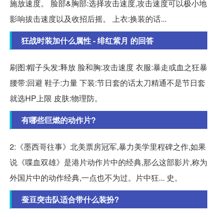
施放速度。 脸部&胸部:选择攻击速度,攻击速度可以极小地
影响拔击速度以及收招后摇。 上衣:换装的话...
狂战时装加什么属性 - 绯红紫月 的回答
刷图:帽子头发:释放 脸和胸:攻击速度 衣服:暴走或血之狂暴
腰带:回避 鞋子:力量 下装:节日套的话太刀精通不是节日套
就选HP上限 皮肤:物理防。
有哪些巨燃的动作片?
2:《墨西哥往事》北美票房冠军,暴力美学里程碑之作,如果
说《喋血双雄》是港片动作片中的经典,那么这部影片,称为
外国片中的动作经典,一点也不为过。片中狂... 史。
蚕豆突击队适合带什么装扮?