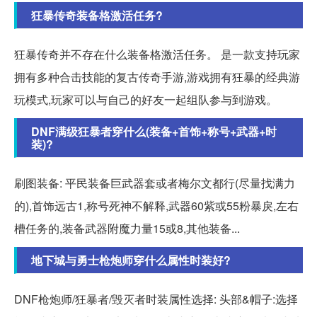
狂暴传奇装备格激活任务?
狂暴传奇并不存在什么装备格激活任务。 是一款支持玩家
拥有多种合击技能的复古传奇手游,游戏拥有狂暴的经典游
玩模式,玩家可以与自己的好友一起组队参与到游戏。
DNF满级狂暴者穿什么(装备+首饰+称号+武器+时
装)?
刷图装备: 平民装备巨武器套或者梅尔文都行(尽量找满力
的),首饰远古1,称号死神不解释,武器60紫或55粉暴戾,左右
槽任务的,装备武器附魔力量15或8,其他装备...
地下城与勇士枪炮师穿什么属性时装好?
DNF枪炮师/狂暴者/毁灭者时装属性选择: 头部&帽子:选择