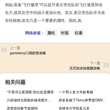
例如,装备“飞行徽章”可以提升蚕豆突击队的飞行速度和攻
击力,使其在空中的战斗更加出色。其次,蚕豆突击队作为攻
击性植物,攻击力是一个重要的属性。因此,装。
网络标签：
属性
时装
狂暴
上一篇
gameboy口袋妖怪攻略
下一篇
无尽的未知视频攻略
相关问题
“不畏浮云遮望眼”的出处是哪里
一个男人多大年龄离婚
力诺瑞特太阳能价格表图片（力诺瑞特太阳能价格）
拼多多旗下Temu单季度GMV猛增至50亿美金 或超额完成年度目标
违章抓拍春节放假吗
农林东方学院是几本