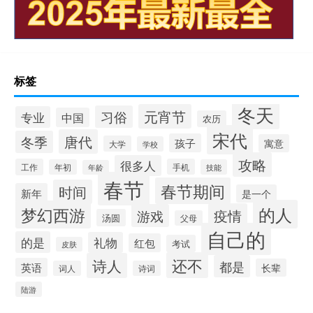
标签
冬天
元宵节
习俗
专业
中国
农历
宋代
唐代
冬季
孩子
寓意
大学
学校
攻略
很多人
工作
手机
年初
技能
年龄
春节
春节期间
时间
新年
是一个
的人
梦幻西游
疫情
游戏
汤圆
父母
自己的
的是
礼物
红包
考试
皮肤
还不
诗人
都是
英语
长辈
词人
诗词
陆游