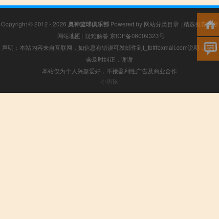
Copyright © 2012 - 2026
奥神篮球俱乐部
Powered by
网站分类目录
|
精选推荐文章
|
网站地图
|
疑难解答
京ICP备06009323号
声明：本站内容来自互联网，如信息有错误可发邮件到f_fb#foxmail.com说明，我们
会及时纠正，谢谢
本站仅为个人兴趣爱好，不接盈利性广告及商业合作
小男孩