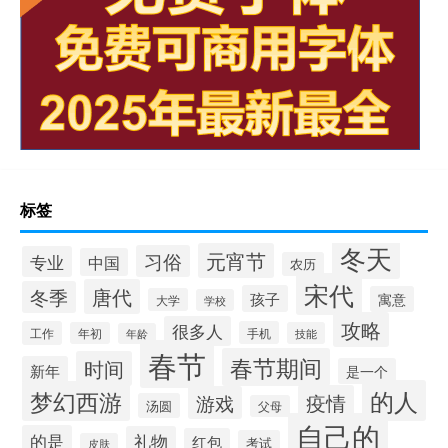
标签
冬天
元宵节
习俗
专业
中国
农历
宋代
唐代
冬季
孩子
寓意
大学
学校
攻略
很多人
工作
手机
年初
技能
年龄
春节
春节期间
时间
新年
是一个
的人
梦幻西游
疫情
游戏
汤圆
父母
自己的
的是
礼物
红包
考试
皮肤