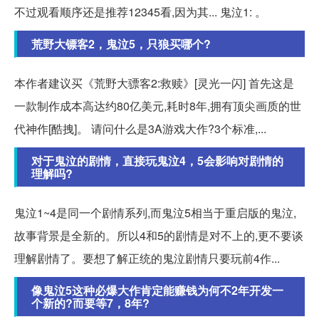
不过观看顺序还是推荐12345看,因为其... 鬼泣1: 。
荒野大镖客2，鬼泣5，只狼买哪个?
本作者建议买《荒野大骠客2:救赎》[灵光一闪] 首先这是
一款制作成本高达约80亿美元,耗时8年,拥有顶尖画质的世
代神作[酷拽]。 请问什么是3A游戏大作?3个标准,...
对于鬼泣的剧情，直接玩鬼泣4，5会影响对剧情的
理解吗?
鬼泣1~4是同一个剧情系列,而鬼泣5相当于重启版的鬼泣,
故事背景是全新的。所以4和5的剧情是对不上的,更不要谈
理解剧情了。要想了解正统的鬼泣剧情只要玩前4作...
像鬼泣5这种必爆大作肯定能赚钱为何不2年开发一
个新的?而要等7，8年?