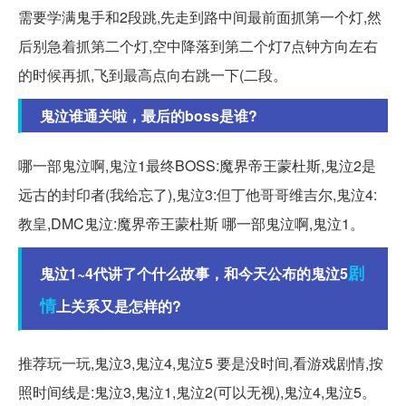
需要学满鬼手和2段跳,先走到路中间最前面抓第一个灯,然
后别急着抓第二个灯,空中降落到第二个灯7点钟方向左右
的时候再抓,飞到最高点向右跳一下(二段。
鬼泣谁通关啦，最后的boss是谁?
哪一部鬼泣啊,鬼泣1最终BOSS:魔界帝王蒙杜斯,鬼泣2是
远古的封印者(我给忘了),鬼泣3:但丁他哥哥维吉尔,鬼泣4:
教皇,DMC鬼泣:魔界帝王蒙杜斯 哪一部鬼泣啊,鬼泣1。
剧
鬼泣1~4代讲了个什么故事，和今天公布的鬼泣5
情
上关系又是怎样的?
推荐玩一玩,鬼泣3,鬼泣4,鬼泣5 要是没时间,看游戏剧情,按
照时间线是:鬼泣3,鬼泣1,鬼泣2(可以无视),鬼泣4,鬼泣5。