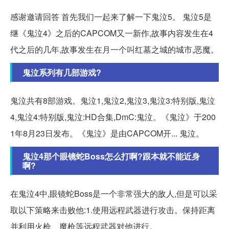
感谢邀请回答 首先我们一起来了解一下鬼泣5。 鬼泣5是
继《鬼泣4》之后的CAPCOM又一新作,故事内容发生在4
代之后的几年,故事发生在月一个叫红墓之城的城市,恶魔。
鬼泣系列有几部游戏?
鬼泣共有8部游戏。鬼泣1,鬼泣2,鬼泣3,鬼泣3:特别版,鬼泣
4,鬼泣4:特别版,鬼泣:HD合集,DmC:鬼泣。《鬼泣》于200
1年8月23日发布。《鬼泣》是由CAPCOM开... 鬼泣。
鬼泣4那个眼镜蛇Boss怎么打啊?跟本就不能近身
啊?
在鬼泣4中,眼镜蛇Boss是一个非常强大的敌人,但是可以采
取以下策略来击败他:1.使用远程武器进行攻击。保持距离
并利用火枪、魔枪等远程武器对他进行。