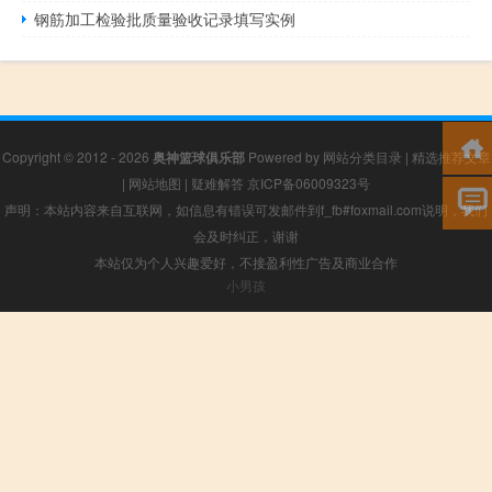
钢筋加工检验批质量验收记录填写实例
Copyright © 2012 - 2026
奥神篮球俱乐部
Powered by
网站分类目录
|
精选推荐文章
|
网站地图
|
疑难解答
京ICP备06009323号
声明：本站内容来自互联网，如信息有错误可发邮件到f_fb#foxmail.com说明，我们
会及时纠正，谢谢
本站仅为个人兴趣爱好，不接盈利性广告及商业合作
小男孩