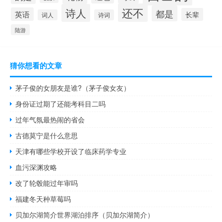
还不
诗人
都是
英语
长辈
词人
诗词
陆游
猜你想看的文章
茅子俊的女朋友是谁?（茅子俊女友）
身份证过期了还能考科目二吗
过年气氛最热闹的省会
古德莫宁是什么意思
天津有哪些学校开设了临床药学专业
血污深渊攻略
改了轮毂能过年审吗
福建冬天种草莓吗
贝加尔湖简介世界湖泊排序（贝加尔湖简介）