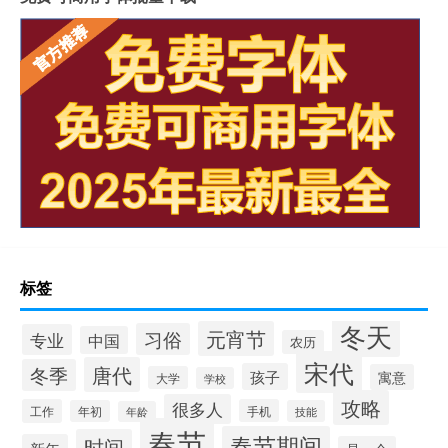
标签
冬天
元宵节
习俗
专业
中国
农历
宋代
唐代
冬季
孩子
寓意
大学
学校
攻略
很多人
工作
手机
年初
技能
年龄
春节
春节期间
时间
新年