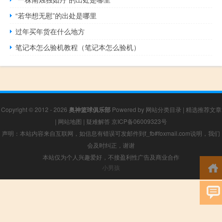
“若华想无慰”的出处是哪里
过年买年货在什么地方
笔记本怎么验机教程（笔记本怎么验机）
Copyright © 2012 - 2026
奥神篮球俱乐部
Powered by
网站分类目录
|
精选推荐文章
|
网站地图
|
疑难解答
京ICP备06009323号
声明：本站内容来自互联网，如信息有错误可发邮件到f_fb#foxmail.com说明，我们
会及时纠正，谢谢
本站仅为个人兴趣爱好，不接盈利性广告及商业合作
小男孩