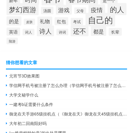
是一个
的人
梦幻西游
疫情
游戏
汤圆
父母
自己的
的是
礼物
红包
考试
皮肤
还不
诗人
都是
英语
长辈
词人
诗词
陆游
猜你想看的文章
元宵节3D效果图
学信网手机号被注册了怎么办理（学信网手机号被注册了怎么办）
大学文秘学什么
一建考b证需要什么条件
御龙在天手游65级挂机点（《御龙在天》御龙在天45级挂机点心得）
大年初二回南阳好吗
“一株南烛独如丹”的出处是哪里