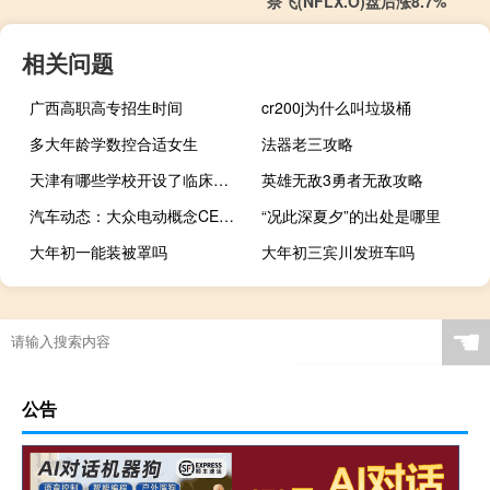
奈飞(NFLX.O)盘后涨8.7%
相关问题
广西高职高专招生时间
cr200j为什么叫垃圾桶
多大年龄学数控合适女生
法器老三攻略
天津有哪些学校开设了临床药学专业
英雄无敌3勇者无敌攻略
汽车动态：​大众电动概念CES上首次亮相
“况此深夏夕”的出处是哪里
大年初一能装被罩吗
大年初三宾川发班车吗
☚
公告