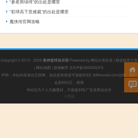
“参差剪绿绮”的出处是哪里
“彩球高下意难裁”的出处是哪里
魔侠传官网攻略
Copyright © 2012 - 2026
奥神篮球俱乐部
Powered by
网站分类目录
|
精选推荐文章
|
网站地图
|
疑难解答
京ICP备06009323号
声明：本站内容来自互联网，如信息有错误可发邮件到f_fb#foxmail.com说明，我们
会及时纠正，谢谢
本站仅为个人兴趣爱好，不接盈利性广告及商业合作
小男孩