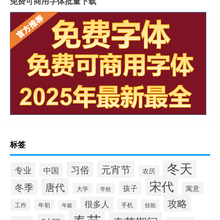
免费可商用字体批量下载
标签
冬天
元宵节
习俗
专业
中国
农历
宋代
唐代
冬季
孩子
寓意
大学
学校
攻略
很多人
工作
手机
年初
技能
年龄
春节