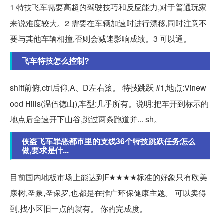
1 特技飞车需要高超的驾驶技巧和反应能力,对于普通玩家
来说难度较大。2 需要在车辆加速时进行漂移,同时注意不
要与其他车辆相撞,否则会减速影响成绩。3 可以通。
飞车特技怎么控制?
shift前俯,ctrl后仰,A、D左右滚。 特技跳跃 #1,地点:Vinew
ood Hills(温伍德山),车型:几乎所有。说明:把车开到标示的
地点后全速开下山谷,跳过两条跑道并... sh。
侠盗飞车罪恶都市里的支线36个特技跳跃任务怎么
做,要求是什...
目前国内地板市场上能达到F★★★★标准的好象只有欧美
康树,圣象,圣保罗,也都是在推广环保健康主题。 可以卖得
到,找小区旧一点的就有。 你的完成度。