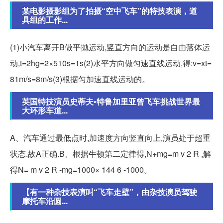
某电影摄影组为了拍摄“空中飞车”的特技表演，道
具组的工作...
(1)小汽车离开B做平抛运动,竖直方向的运动是自由落体运
动,t=2hg=2×510s=1s(2)水平方向做匀速直线运动,得:v=xt=
81m/s=8m/s(3)根据匀加速直线运动的。
英国特技演员史蒂夫•特鲁加里亚曾飞车挑战世界最
大环形车道...
A、汽车通过最低点时,加速度方向竖直向上,演员处于超重
状态.故A正确.B、根据牛顿第二定律得,N+mg=m v 2 R ,解
得N= m v 2 R -mg=1000× 144 6 -1000。
【有一种杂技表演叫“飞车走壁”，由杂技演员驾驶
摩托车沿圆...