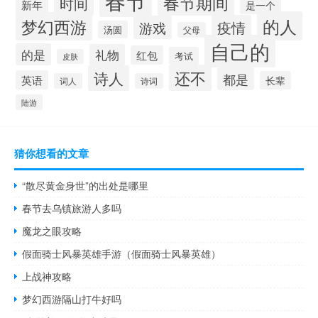
春节期间
时间
新年
是一个
的人
梦幻西游
疫情
游戏
汤圆
父母
自己的
的是
礼物
红包
考试
皮肤
还不
诗人
都是
英语
长辈
词人
诗词
陆游
猜你想看的文章
“散尽黄金身世”的出处是哪里
春节去乌镇旅游人多吗
魔龙之眼攻略
假面骑士风暴英雄手游（假面骑士风暴英雄）
上战神攻略
梦幻西游隔山打牛好吗