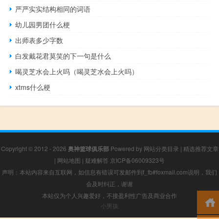
严严实实结构相同的词语
幼儿园男团什么梗
出师表多少字数
白发戴花君莫笑的下一句是什么
喝灵芝水会上火吗（喝灵芝水会上火吗）
xtms什么梗
Copyright © 2012 - 2026
奥神篮球俱乐部
Powered by
网站分类目录
|
精选推荐文章
|
网站地图
|
疑难解答
京ICP备06009323号
声明：本站内容来自互联网，如信息有错误可发邮件到f_fb#foxmail.com说明，我们
会及时纠正，谢谢
本站仅为个人兴趣爱好，不接盈利性广告及商业合作
小男孩