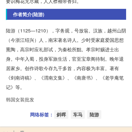
要识梅花无尽藏，人人襟袖带香归。
作者简介(陆游)
陆游（1125—1210），字务观，号放翁。汉族，越州山阴
（今浙江绍兴）人，南宋著名诗人。少时受家庭爱国思想
熏陶，高宗时应礼部试，为秦桧所黜。孝宗时赐进士出
身。中年入蜀，投身军旅生活，官至宝章阁待制。晚年退
居家乡。创作诗歌今存九千多首，内容极为丰富。著有
《剑南诗稿》、《渭南文集》、《南唐书》、《老学庵笔
记》等。
韩国女装批发
网络标签：
斜晖
车马
陆游