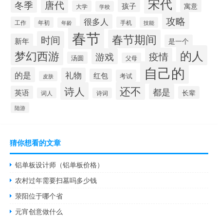
宋代
唐代
冬季
孩子
寓意
大学
学校
攻略
很多人
工作
手机
年初
技能
年龄
春节
春节期间
时间
新年
是一个
的人
梦幻西游
疫情
游戏
汤圆
父母
自己的
的是
礼物
红包
考试
皮肤
还不
诗人
都是
英语
长辈
词人
诗词
陆游
猜你想看的文章
铝单板设计师（铝单板价格）
农村过年需要扫墓吗多少钱
荥阳位于哪个省
元宵创意做什么