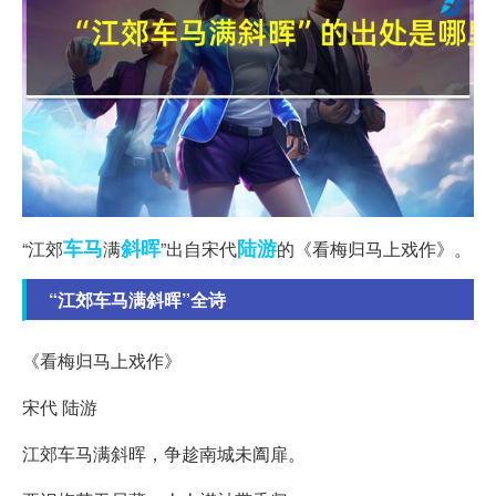
车马
斜晖
陆游
“江郊
满
”出自宋代
的《看梅归马上戏作》。
“江郊车马满斜晖”全诗
《看梅归马上戏作》
宋代 陆游
江郊车马满斜晖，争趁南城未阖扉。