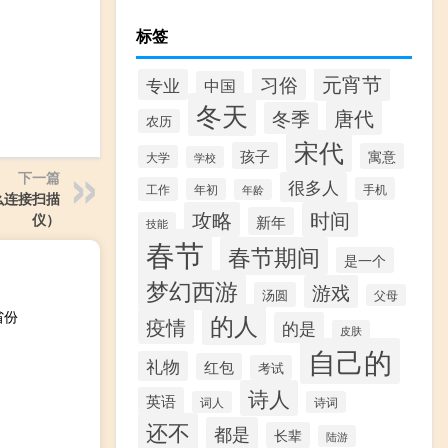
标签
元宵节
习俗
专业
中国
冬天
唐代
冬季
农历
宋代
孩子
寓意
大学
学校
下一篇
很多人
工作
手机
年初
年龄
么连接扫描
攻略
时间
仪）
新年
技能
春节
春节期间
是一个
梦幻西游
游戏
汤圆
父母
省份
的人
疫情
的是
皮肤
自己的
礼物
红包
考试
诗人
英语
词人
诗词
还不
都是
长辈
陆游