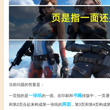
当前问题的答案是：
一张纸
书籍
一页指的是
的一面。在印刷和
排版中，一页通
两面
和第2页合起来构成第一张纸的
，第3页和第4页构成