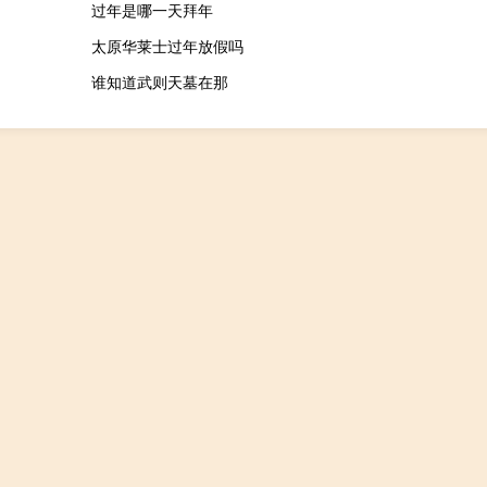
过年是哪一天拜年
太原华莱士过年放假吗
谁知道武则天墓在那