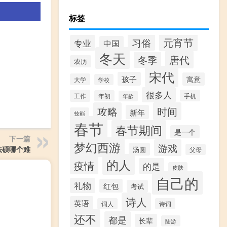
标签
元宵节
习俗
专业
中国
冬天
唐代
冬季
农历
宋代
孩子
寓意
大学
学校
很多人
工作
手机
年初
年龄
攻略
时间
新年
技能
春节
春节期间
是一个
下一篇
梦幻西游
游戏
法硕哪个难
汤圆
父母
的人
疫情
的是
皮肤
自己的
礼物
红包
考试
诗人
英语
词人
诗词
还不
都是
长辈
陆游