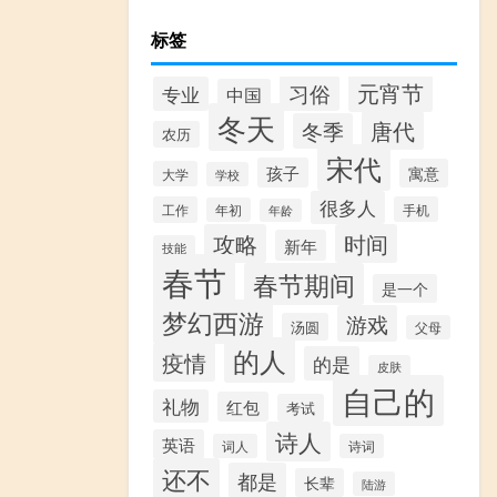
标签
元宵节
习俗
专业
中国
冬天
唐代
冬季
农历
宋代
孩子
寓意
大学
学校
很多人
工作
手机
年初
年龄
攻略
时间
新年
技能
春节
春节期间
是一个
梦幻西游
游戏
汤圆
父母
的人
疫情
的是
皮肤
自己的
礼物
红包
考试
诗人
英语
词人
诗词
还不
都是
长辈
陆游