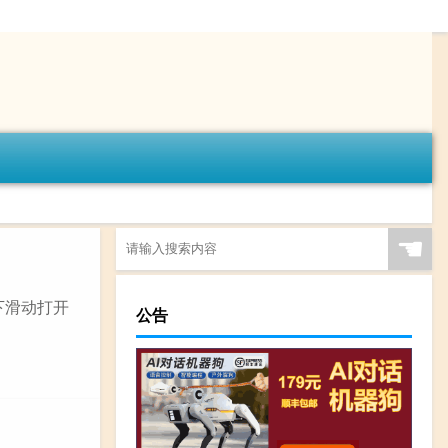
☚
向下滑动打开
公告