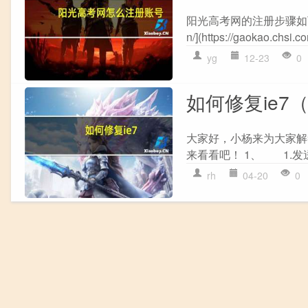
阳光高考网的注册步骤如下： 1
n/](https://gaokao.ch
yg
12-23
0
如何修复ie7
大家好，小杨来为大家解
来看看吧！ 1、 1.发
rh
04-20
0