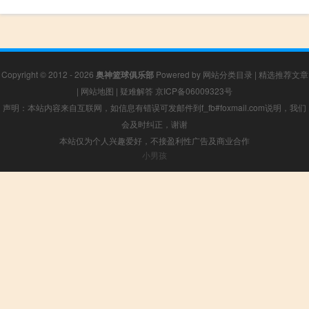
Copyright © 2012 - 2026
奥神篮球俱乐部
Powered by
网站分类目录
|
精选推荐文章
|
网站地图
|
疑难解答
京ICP备06009323号
声明：本站内容来自互联网，如信息有错误可发邮件到f_fb#foxmail.com说明，我们
会及时纠正，谢谢
本站仅为个人兴趣爱好，不接盈利性广告及商业合作
小男孩