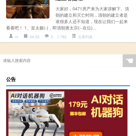
大家好，0471房产来为大家讲解下。清
朝的建立和灭亡时间，清朝的建立者是
谁很多人还不知道，现在让我们一起来
看看吧！ 1、皇太极(-)，即清朝唐太宗(--在位)...
rc
04-23
0
782
文章列表
☚
公告