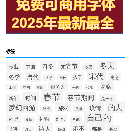
标签
冬天
元宵节
习俗
专业
中国
农历
宋代
唐代
冬季
孩子
寓意
大学
学校
攻略
很多人
工作
手机
年初
技能
年龄
春节
春节期间
时间
新年
是一个
的人
梦幻西游
疫情
游戏
汤圆
父母
自己的
的是
礼物
红包
考试
皮肤
还不
诗人
都是
英语
长辈
词人
诗词