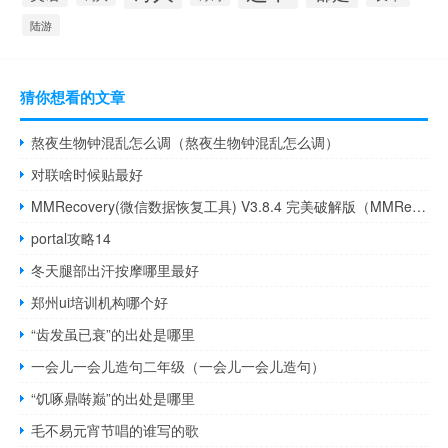
陆游
猜你想看的文章
熬夜生物钟混乱怎么调（熬夜生物钟混乱怎么调）
对联啥时候贴最好
MMRecovery(微信数据恢复工具) V3.8.4 完美破解版（MMRecovery(微信数据恢复工具) V3.8.4 完美破解版功能简介）
portal攻略14
冬天腿部出汗按摩哪里最好
郑州ui培训机构哪个好
“齿发虽已衰”的出处是哪里
一会儿一会儿造句二年级（一会儿一会儿造句）
“饥啄鼎啭巅”的出处是哪里
毛不易元宵节唱的谁写的歌