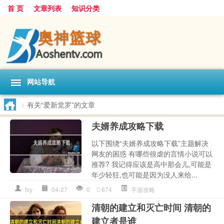
首 页
文章列表
知识分类
网站导航
>
有关“爱新觉罗”的文章
夫婿养成攻略下载
以下围绕“夫婿养成攻略下载”主题解决
网友的困惑 有哪些很虐的言情小说可以
推荐? 我记得应该是高中那会儿,可能是
年少轻狂,也可能是因为没人来给...
fxy
04-27
0
674
手游攻略
清朝的建立和灭亡时间 清朝的
建立者是谁