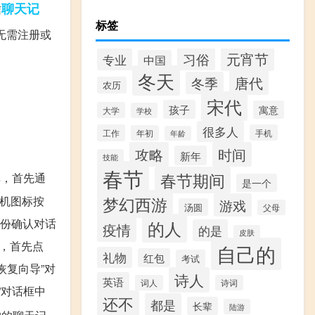
聊天记
信
标签
无需注册或
元宵节
习俗
专业
中国
冬天
唐代
冬季
农历
宋代
孩子
寓意
大学
学校
很多人
工作
手机
年初
年龄
攻略
时间
新年
技能
春节
春节期间
单，首先通
是一个
梦幻西游
手机图标按
游戏
汤圆
父母
备份确认对话
的人
疫情
的是
皮肤
y，首先点
自己的
礼物
红包
考试
恢复向导”对
诗人
英语
词人
诗词
”对话框中
还不
都是
长辈
陆游