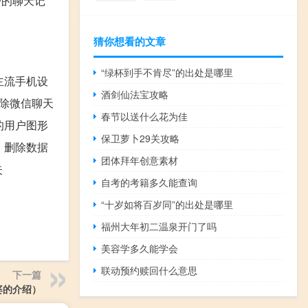
户的聊天记
猜你想看的文章
“绿杯到手不肯尽”的出处是哪里
主流手机设
酒剑仙法宝攻略
删除微信聊天
春节以送什么花为佳
的用户图形
保卫萝卜29关攻略
、删除数据
团体拜年创意素材
失
自考的考籍多久能查询
“十岁如将百岁同”的出处是哪里
福州大年初二温泉开门了吗
美容学多久能学会
联动预约赎回什么意思
下一篇
婆的介绍）