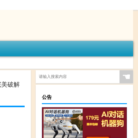
☚
 完美破解
公告