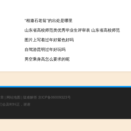
“相邀石老翁”的出处是哪里
山东省高校师范类优秀毕业生评审表 山东省高校师范
图片上写着过年好紫色好吗
自驾游昆明过年好玩吗
男空乘身高怎么要求的呢
文章
|
网站地图
|
疑难解答
京ICP备06009323号
，我们会及时纠正，谢谢