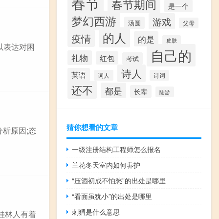
春节
春节期间
是一个
梦幻西游
游戏
汤圆
父母
的人
疫情
的是
皮肤
以表达对困
自己的
礼物
红包
考试
诗人
英语
词人
诗词
还不
都是
长辈
陆游
猜你想看的文章
分析原因;态
一级注册结构工程师怎么报名
兰花冬天室内如何养护
“压酒初成不怕愁”的出处是哪里
“看面虽犹小”的出处是哪里
刺猬是什么意思
桂林人有着