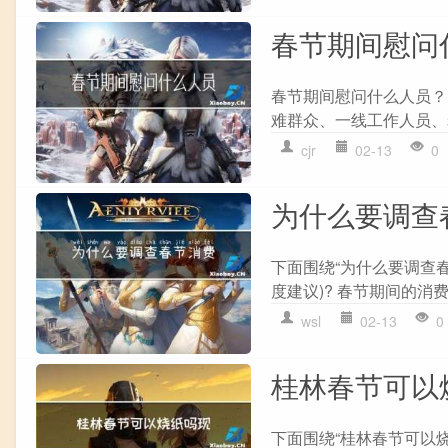
春节期间慰问
春节期间慰问什么人员？
难群众、一线工作人员、
cjr
02-13
0
为什么要调查
下面围绕“为什么要调查春
度建议)? 春节期间的消
wsl
02-13
0
桂林春节可以
下面围绕“桂林春节可以