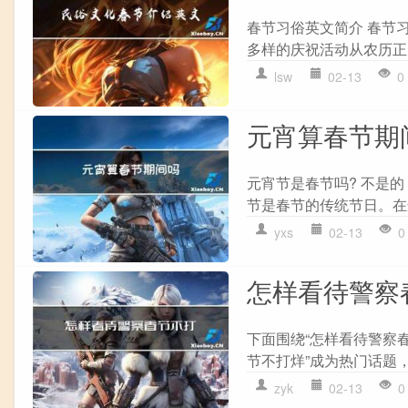
春节习俗英文简介 春节
多样的庆祝活动从农历正
lsw
02-13
0
元宵算春节期
元宵节是春节吗? 不是
节是春节的传统节日。在这
yxs
02-13
0
怎样看待警察
下面围绕“怎样看待警察
节不打烊”成为热门话题，
zyk
02-13
0