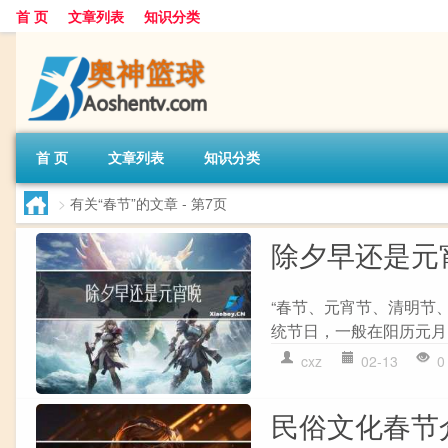
首 页
文章列表
知识分类
首 页
文章列表
知识分类
>
有关“春节”的文章
- 第7页
除夕早还是元
“春节、元宵节、清明节、
统节日，一般在阳历元月
cxz
02-13
0
民俗文化春节