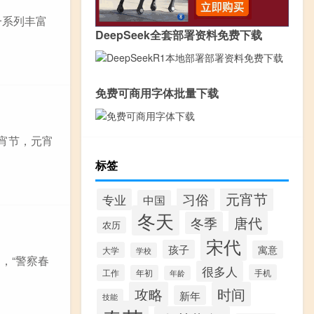
一系列丰富
DeepSeek全套部署资料免费下载
免费可商用字体批量下载
宵节，元宵
标签
元宵节
习俗
专业
中国
冬天
唐代
冬季
农历
宋代
孩子
寓意
大学
学校
，“警察春
很多人
工作
手机
年初
年龄
攻略
时间
新年
技能