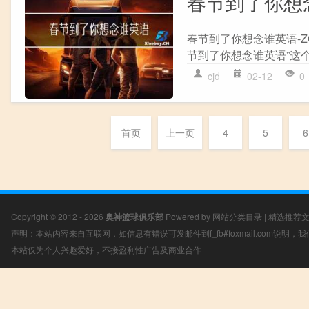
春节到了你想
春节到了你想念谁英语-
节到了你想念谁英语”这个
cjd
02-12
0
首页
上一页
4
5
6
Copyright © 2012 - 2026
奥神篮球俱乐部
Powered by
网站分类目录
|
精选推荐
声明：本站内容来自互联网，如信息有错误可发邮件到f_fb#foxmail.com说明
本站仅为个人兴趣爱好，不接盈利性广告及商业合作