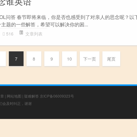
念谁英语
ZOL问答 春节即将来临，你是否也感受到了对亲人的思念呢？以
主题的一些解答，希望可以解决你的困...
516
文章列表
7
8
9
10
下一页
尾页
文章
|
网站地图
|
疑难解答
京ICP备06009323号
，我们会及时纠正，谢谢