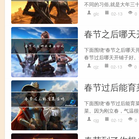
不同的习俗,就是大年三十过
glc
02-13
0
春节之后哪天
下面围绕“春节之后哪天
春节过后哪天开铺子好。
cjz
02-13
0
春节过后能育
下面围绕“春节过后能育
菜。因为刚立春，气温很
cjg
02-12
0