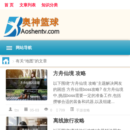
首 页
文章列表
知识分类
网站导航
>
有关“地图”的文章
方舟仙境 攻略
以下围绕“方舟仙境 攻略”主题解决网友
的困惑 方舟仙境boss攻略? 在方舟仙境
中,挑战boss需要一定的准备工作,包括
攒够合适的装备和武器,以及组建...
fzx
05-03
0
709
手游攻略
离线旅行攻略