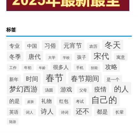
标签
冬天
元宵节
习俗
专业
中国
农历
宋代
唐代
冬季
孩子
寓意
大学
学校
攻略
很多人
工作
手机
年初
技能
年龄
春节
春节期间
时间
新年
是一个
的人
梦幻西游
疫情
游戏
汤圆
父母
自己的
的是
礼物
红包
考试
皮肤
还不
诗人
都是
英语
长辈
词人
诗词
陆游