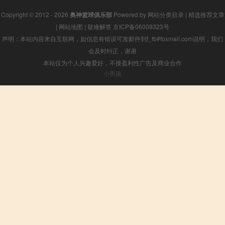
Copyright © 2012 - 2026
奥神篮球俱乐部
Powered by
网站分类目录
|
精选推荐文章
|
网站地图
|
疑难解答
京ICP备06009323号
声明：本站内容来自互联网，如信息有错误可发邮件到f_fb#foxmail.com说明，我们
会及时纠正，谢谢
本站仅为个人兴趣爱好，不接盈利性广告及商业合作
小男孩