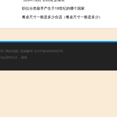
职位分类最早产生于19世纪的哪个国家
餐桌尺寸一般是多少合适（餐桌尺寸一般是多少）
文章
|
网站地图
|
疑难解答
京ICP备06009323号
，我们会及时纠正，谢谢