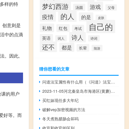
和多样的特
梦幻西游
游戏
汤圆
父母
的人
疫情
的是
皮肤
自己的
。创意则是
礼物
红包
考试
生活中的点滴
诗人
英语
词人
诗词
还不
都是
长辈
陆游
法。因此,
猜你想看的文章
问道法宝属性有什么用（《问道》法宝属性）
2023-11-05河北秦皇岛市海港区(黄蘑)的报价是多少
微课的用户
买红妹现任多大年纪
破解vep加密视频的方法
爱好等。而
冬天煮熟腊肠会坏吗
收宫和收官的区别