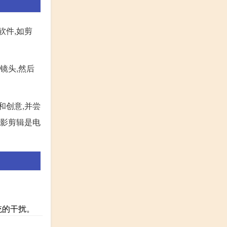
软件,如剪
镜头,然后
和创意,并尝
电影剪辑是电
统的干扰。