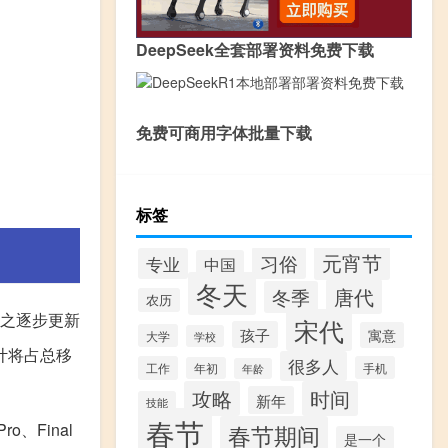
DeepSeek全套部署资料免费下载
免费可商用字体批量下载
标签
元宵节
习俗
专业
中国
冬天
唐代
冬季
农历
随之逐步更新
宋代
孩子
寓意
大学
学校
计将占总移
很多人
工作
手机
年初
年龄
攻略
时间
新年
技能
春节
、Final
春节期间
是一个