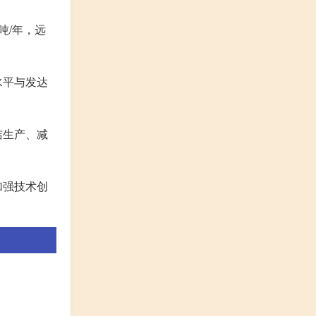
吨/年，远
水平与发达
洁生产、减
加强技术创