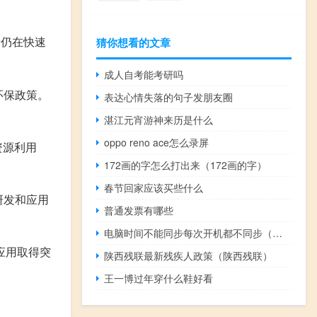
量仍在快速
猜你想看的文章
成人自考能考研吗
环保政策。
表达心情失落的句子发朋友圈
湛江元宵游神来历是什么
oppo reno ace怎么录屏
资源利用
172画的字怎么打出来（172画的字）
春节回家应该买些什么
研发和应用
普通发票有哪些
电脑时间不能同步每次开机都不同步（电脑时间不能同步）
应用取得突
陕西残联最新残疾人政策（陕西残联）
王一博过年穿什么鞋好看