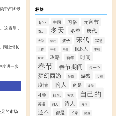
资额中占比最
标签
元宵节
习俗
专业
中国
长。这表明，
冬天
唐代
冬季
农历
宋代
孩子
寓意
大学
学校
币，同比增长
很多人
工作
手机
年初
年龄
攻略
时间
新年
技能
春节
春节期间
中度进一步
是一个
梦幻西游
游戏
汤圆
父母
的人
疫情
的是
皮肤
自己的
礼物
红包
考试
诗人
英语
词人
诗词
还不
充足的市场
都是
长辈
陆游