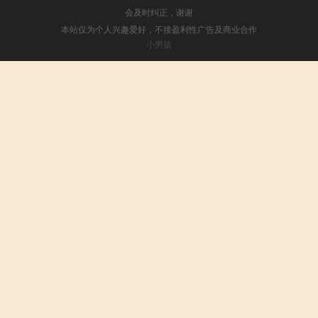
会及时纠正，谢谢
本站仅为个人兴趣爱好，不接盈利性广告及商业合作
小男孩