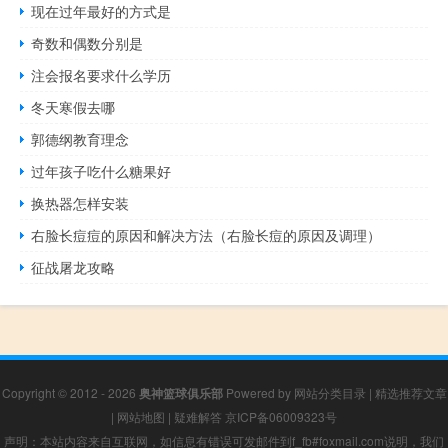
现在过年最好的方式是
奇数和偶数分别是
注会报名要求什么学历
冬天寒假去哪
郭德纲教育理念
过年孩子吃什么糖果好
换热器怎样安装
右脸长痘痘的原因和解决方法（右脸长痘的原因及调理）
征战屠龙攻略
Copyright © 2012 - 2026
奥神篮球俱乐部
Powered by
网站分类目录
|
精选推荐文章
|
网站地图
|
疑难解答
京ICP备06009323号
声明：本站内容来自互联网，如信息有错误可发邮件到f_fb#foxmail.com说明，我们