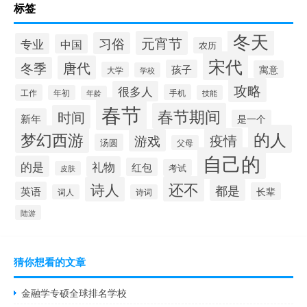
标签
冬天
元宵节
习俗
专业
中国
农历
宋代
唐代
冬季
孩子
寓意
大学
学校
攻略
很多人
工作
手机
年初
技能
年龄
春节
春节期间
时间
新年
是一个
的人
梦幻西游
疫情
游戏
汤圆
父母
自己的
的是
礼物
红包
考试
皮肤
还不
诗人
都是
英语
长辈
词人
诗词
陆游
猜你想看的文章
金融学专硕全球排名学校