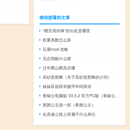
猜你想看的文章
“赠言我何裨”的出处是哪里
权重系数怎么算
豆腐mod 攻略
克总弱船什么梗
过年爬山爬高步骤
高杉恵那舞（关于高杉恵那舞的介绍）
妹妹应该跟哥嫂拜年吗英语
青椒云电脑版 V3.5.2 官方PC版（青椒云电脑版 V3.5.2 官方PC版功能简介）
茜茜公主第一部（希茜公主）
在高速公路上班属于什么单位