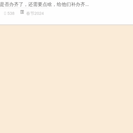
是否办齐了，还需要点啥，给他们补办齐...
538
春节2024