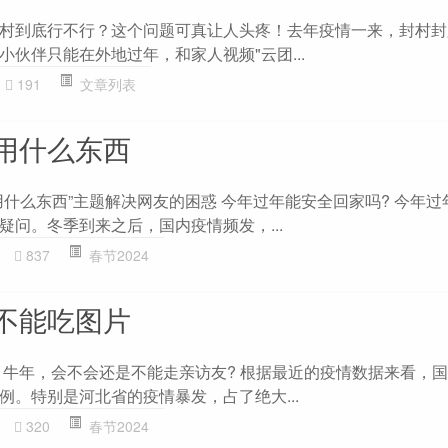
村到底行不行？这个问题可真让人头疼！去年疫情一来，封村封
伙伴只能在外地过年，和家人视频"云团...
191
文章列表
用什么东西
用什么东西”主题解决网友的困惑 今年过年能安全回家吗? 今年过
疑问。冬季到来之后，国内疫情频发，...
837
春节2024
不能吃图片
21牛年，会不会还是不能走亲访友? 根据最近的疫情数据来看，
例。特别是河北省的疫情暴发，占了绝大...
320
春节2024