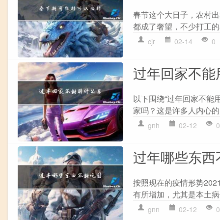
春节这个大日子，农村出
都成了奢望，不少打工的小
cjr
02-14
0
过年回家不能
以下围绕“过年回家不能
家吗？这是许多人内心的
gnh
02-12
0
过年哪些东西
按照现在的疫情形势20
有所增加，尤其是本土病
gnn
02-12
0