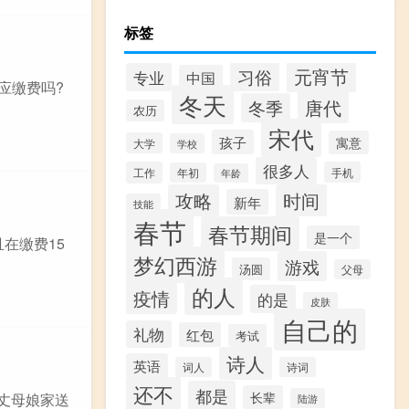
标签
元宵节
习俗
专业
中国
应缴费吗?
冬天
唐代
冬季
农历
宋代
孩子
寓意
大学
学校
很多人
工作
手机
年初
年龄
攻略
时间
新年
技能
春节
春节期间
是一个
在缴费15
梦幻西游
游戏
汤圆
父母
的人
疫情
的是
皮肤
自己的
礼物
红包
考试
诗人
英语
词人
诗词
还不
都是
长辈
丈母娘家送
陆游