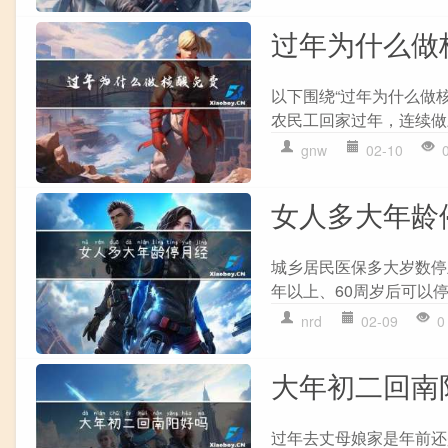
过年为什么做
以下围绕“过年为什么做
农民工回家过年，连续做三
gnw
02-10
女人多大年龄
城乡居民医保多大岁数停
年以上、60周岁后可以停
nrd
02-09
0
大年初二回南
过年去丈母娘家是年前还