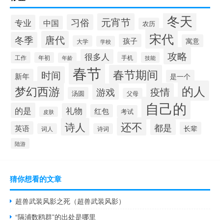
冬天
元宵节
习俗
专业
中国
农历
宋代
唐代
冬季
孩子
寓意
大学
学校
攻略
很多人
工作
手机
年初
技能
年龄
春节
春节期间
时间
新年
是一个
的人
梦幻西游
疫情
游戏
汤圆
父母
自己的
的是
礼物
红包
考试
皮肤
还不
诗人
都是
英语
长辈
词人
诗词
陆游
猜你想看的文章
超兽武装风影之死（超兽武装风影）
“隔浦数鸥群”的出处是哪里