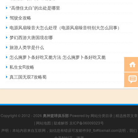
“高僧住太白”的出处是哪里
驾驶全攻略
电源风扇噪音大怎么处理（电源风扇噪音特别大怎么回事）
梦幻西游大唐国境在哪
旅游人类学是什么
怎么腌萝卜条好吃又脆方法 怎么腌萝卜条好吃又脆
私生女R攻略
真三国无双7攻略蜀
Copyright © 2012 - 2026
奥神篮球俱乐部
Powered by
网站分类目录
|
精选推荐文章
|
网站地图
|
疑难解答
京ICP备06009323号
声明：本站内容来自互联网，如信息有错误可发邮件到f_fb#foxmail.com说明，我们
会及时纠正，谢谢