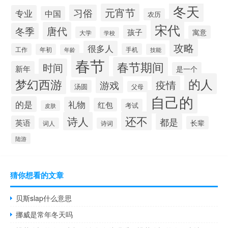
冬天
元宵节
习俗
专业
中国
农历
宋代
唐代
冬季
孩子
寓意
大学
学校
攻略
很多人
工作
手机
年初
技能
年龄
春节
春节期间
时间
新年
是一个
的人
梦幻西游
疫情
游戏
汤圆
父母
自己的
的是
礼物
红包
考试
皮肤
还不
诗人
都是
英语
长辈
词人
诗词
陆游
猜你想看的文章
贝斯slap什么意思
挪威是常年冬天吗