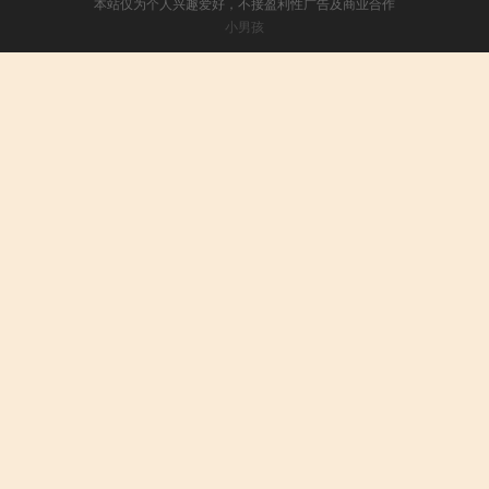
本站仅为个人兴趣爱好，不接盈利性广告及商业合作
小男孩