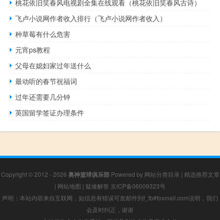
桃花依旧笑春风电视剧全集在线观看（桃花依旧笑春风古诗）
飞卢小说网作者收入排行（飞卢小说网作者收入）
种草莓有什么危害
元宵ps教程
父母在媳妇家过年送什么
最动听的春节祝福词
过年还需要几分钟
英国留学签证办理条件
Copyright © 2012 - 2026
奥神篮球俱乐部
Powered by
网站分类目录
|
精选推荐文章
|
网站地图
|
疑难解答
京ICP备06009323号
声明：本站内容来自互联网，如信息有错误可发邮件到f_fb#foxmail.com说明，我们
会及时纠正，谢谢