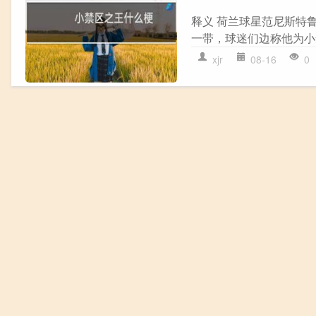
释义 荷兰球星范尼斯特
一带，球迷们边称他为小禁区之王。‌‌‌
xjr
08-16
0