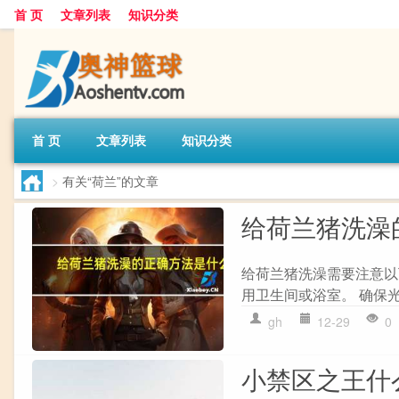
首 页
文章列表
知识分类
首 页
文章列表
知识分类
>
有关“荷兰”的文章
给荷兰猪洗澡
给荷兰猪洗澡需要注意以下
用卫生间或浴室。 确保光线
gh
12-29
0
小禁区之王什