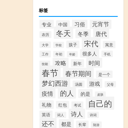
标签
元宵节
习俗
专业
中国
冬天
唐代
冬季
农历
宋代
孩子
寓意
大学
学校
很多人
工作
手机
年初
年龄
攻略
时间
新年
技能
春节
春节期间
是一个
梦幻西游
游戏
汤圆
父母
的人
疫情
的是
皮肤
自己的
礼物
红包
考试
诗人
英语
词人
诗词
还不
都是
长辈
陆游