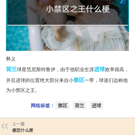
释义
荷兰
进球
球星范尼斯特鲁伊，由于他职业生涯
效率很高，
禁区
并且进球的位置绝大部分来自小
一带，球迷们边称他
为小禁区之王。‌‌‌‌‌‌‌‌‌‌‌‌
网络标签：
禁区
荷兰
进球
上一篇
傻悲什么梗