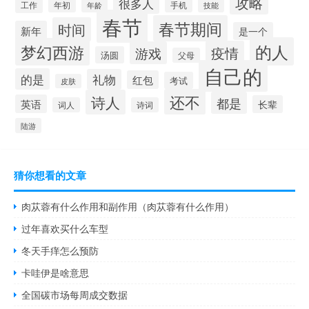
攻略
很多人
工作
手机
年初
技能
年龄
春节
春节期间
时间
新年
是一个
的人
梦幻西游
疫情
游戏
汤圆
父母
自己的
的是
礼物
红包
考试
皮肤
还不
诗人
都是
英语
长辈
词人
诗词
陆游
猜你想看的文章
肉苁蓉有什么作用和副作用（肉苁蓉有什么作用）
过年喜欢买什么车型
冬天手痒怎么预防
卡哇伊是啥意思
全国碳市场每周成交数据