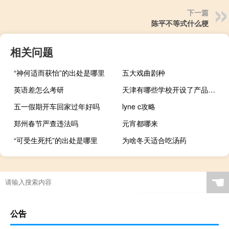
下一篇
陈平不等式什么梗
相关问题
“神何适而获怡”的出处是哪里
五大戏曲剧种
英语差怎么考研
天津有哪些学校开设了产品设计专业
五一假期开车回家过年好吗
lyne c攻略
郑州春节严查违法吗
元宵都哪来
“可受生死托”的出处是哪里
为啥冬天适合吃汤药
☚
公告