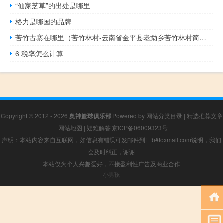
“仙家芝草”的出处是哪里
格力是哪国的品牌
苦竹古寨在哪里（苦竹林村-云南省金平县老勐乡苦竹林村简介）
6 税率怎么计算
Copyright © 2012 - 2026
奥神篮球俱乐部
Powered by
网站分类目录
|
精选推荐文章
|
网站地图
|
疑难解答
京ICP备06009323号
声明：本站内容来自互联网，如信息有错误可发邮件到f_fb#foxmail.com说明，我们
会及时纠正，谢谢
本站仅为个人兴趣爱好，不接盈利性广告及商业合作
小男孩