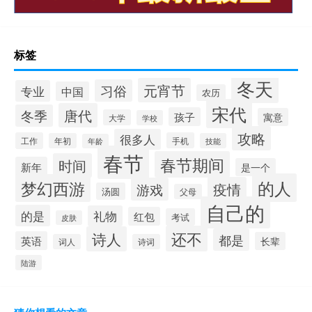
标签
冬天
元宵节
习俗
专业
中国
农历
宋代
唐代
冬季
孩子
寓意
大学
学校
攻略
很多人
工作
手机
年初
技能
年龄
春节
春节期间
时间
新年
是一个
的人
梦幻西游
疫情
游戏
汤圆
父母
自己的
的是
礼物
红包
考试
皮肤
还不
诗人
都是
英语
长辈
词人
诗词
陆游