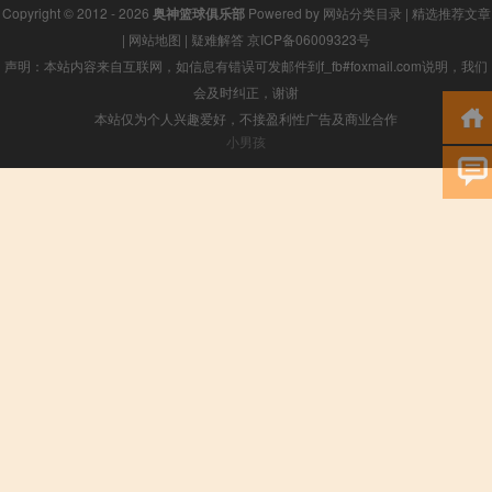
Copyright © 2012 - 2026
奥神篮球俱乐部
Powered by
网站分类目录
|
精选推荐文章
|
网站地图
|
疑难解答
京ICP备06009323号
声明：本站内容来自互联网，如信息有错误可发邮件到f_fb#foxmail.com说明，我们
会及时纠正，谢谢
本站仅为个人兴趣爱好，不接盈利性广告及商业合作
小男孩