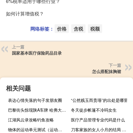
6%税率适用于哪些行业？
如何计算增值税？
网络标签：
价格
含税
税额
上一篇
国家基本医疗保险药品目录
下一篇
怎么搭配抹胸裙
相关问题
表达心情失落的句子发朋友圈
“公然贱玉而贵瑉”的出处是哪里
巴黎街头惊现陕A车牌 哈弗大狗车主露面：自驾欧洲
冬天徒步帐篷不冷吗女生
江湖风云录攻略钓鱼攻略
医疗产品管理专业代码是什么
物体的运动单元测试（运动的描述单元测试）
刀客家族的女人小月的结局 刀客家族的女人大结局