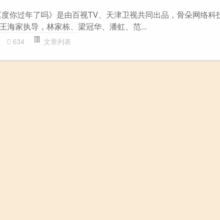
《度你过年了吗》是由百视TV、天津卫视共同出品，骨朵网络科
王海家执导，林家栋、梁冠华、潘虹、范...
634
文章列表