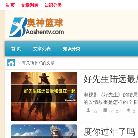
首 页
文章列表
知识分类
首 页
文章列表
知识分类
>
有关“剧中”的文章
好先生陆远最
电视剧《好先生》的结局
的爱情故事是怎样的？ 陆
hx
01-02
0
度你过年了吗