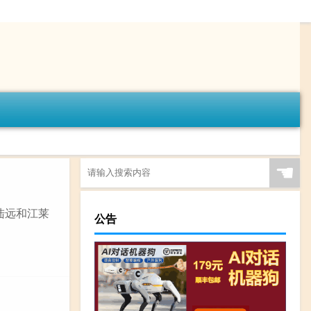
☚
陆远和江莱
公告