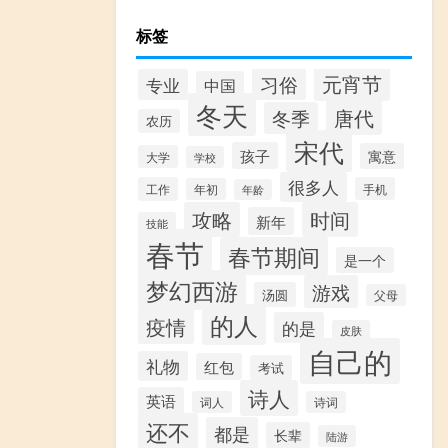
标签
元宵节
习俗
专业
中国
冬天
唐代
冬季
农历
宋代
孩子
寓意
大学
学校
很多人
工作
手机
年初
年龄
攻略
时间
新年
技能
春节
春节期间
是一个
梦幻西游
游戏
汤圆
父母
的人
疫情
的是
皮肤
自己的
礼物
红包
考试
诗人
英语
词人
诗词
还不
都是
长辈
陆游