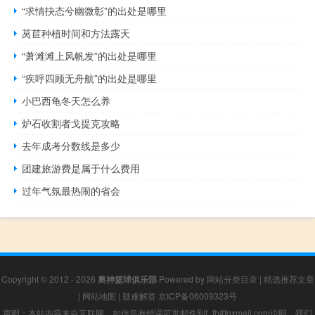
“求情抉态兮幽微彰”的出处是哪里
莴苣种植时间和方法露天
“萧滩滩上风帆发”的出处是哪里
“疾呼四顾无舟航”的出处是哪里
小巴西龟冬天怎么养
炉石收割者戈提克攻略
去年成考分数线是多少
团建旅游费是属于什么费用
过年气氛最热闹的省会
Copyright © 2012 - 2026
奥神篮球俱乐部
Powered by
网站分类目录
|
精选推荐文章
|
网站地图
|
疑难解答
京ICP备06009323号
声明：本站内容来自互联网，如信息有错误可发邮件到f_fb#foxmail.com说明，我们