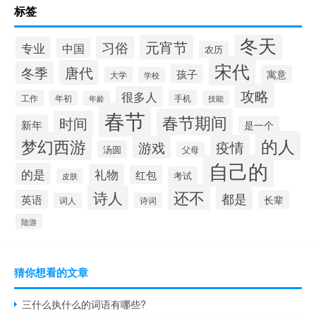
标签
冬天
元宵节
习俗
专业
中国
农历
宋代
唐代
冬季
孩子
寓意
大学
学校
攻略
很多人
工作
手机
年初
技能
年龄
春节
春节期间
时间
新年
是一个
的人
梦幻西游
疫情
游戏
汤圆
父母
自己的
的是
礼物
红包
考试
皮肤
还不
诗人
都是
英语
长辈
词人
诗词
陆游
猜你想看的文章
三什么执什么的词语有哪些?