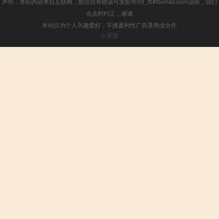
声明：本站内容来自互联网，如信息有错误可发邮件到f_fb#foxmail.com说明，我们
会及时纠正，谢谢
本站仅为个人兴趣爱好，不接盈利性广告及商业合作
小男孩