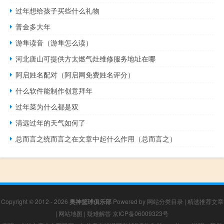
过年想给孩子买些什么礼物
普金多大年
游隼读音（游隼怎么读）
河北唐山可提供方太燃气灶维修服务地址在哪
阿启姓名配对（阿启网免费姓名评分）
什么软件能制作创意拜年
过年菜为什么都是双
清远过年的天气如何了
总而言之统而言之在文章中起什么作用（总而言之）
Copyright © 2012 - 2026
奥神篮球俱乐部
Powered by
网站分类目录
|
精选推荐文章
|
网站地图
|
疑难解答
京ICP备06009323号