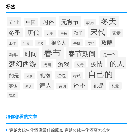
标签
冬天
元宵节
习俗
专业
中国
农历
宋代
唐代
冬季
孩子
寓意
大学
学校
攻略
很多人
工作
手机
年初
技能
年龄
春节
春节期间
时间
新年
是一个
的人
梦幻西游
疫情
游戏
汤圆
父母
自己的
的是
礼物
红包
考试
皮肤
还不
诗人
都是
英语
长辈
词人
诗词
陆游
猜你想看的文章
穿越火线生化酒店最佳躲藏点 穿越火线生化酒店怎么卡