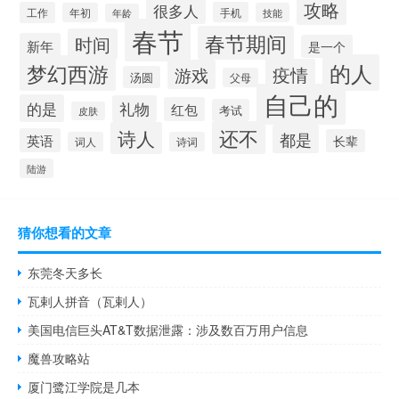
攻略
很多人
工作
手机
年初
技能
年龄
春节
春节期间
时间
新年
是一个
的人
梦幻西游
疫情
游戏
汤圆
父母
自己的
的是
礼物
红包
考试
皮肤
还不
诗人
都是
英语
长辈
词人
诗词
陆游
猜你想看的文章
东莞冬天多长
瓦剌人拼音（瓦剌人）
美国电信巨头AT&T数据泄露：涉及数百万用户信息
魔兽攻略站
厦门鹭江学院是几本