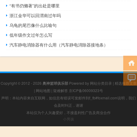
“有书仍懒著”的出处是哪里
浙江金华可以回渭南过年吗
乌龟的尾巴像什么比喻句
低年级作文过年怎么写
汽车静电消除器有什么用（汽车静电消除器接地条）
Copyright © 2012 - 2026
奥神篮球俱乐部
Powered by
网站分类目录
|
精选推荐文章
|
网站地图
|
疑难解答
京ICP备06009323号
声明：本站内容来自互联网，如信息有错误可发邮件到f_fb#foxmail.com说明，我们
会及时纠正，谢谢
本站仅为个人兴趣爱好，不接盈利性广告及商业合作
小男孩