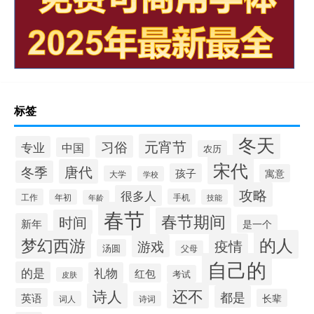
标签
冬天
元宵节
习俗
专业
中国
农历
宋代
唐代
冬季
孩子
寓意
大学
学校
攻略
很多人
工作
手机
年初
技能
年龄
春节
春节期间
时间
新年
是一个
的人
梦幻西游
疫情
游戏
汤圆
父母
自己的
的是
礼物
红包
考试
皮肤
还不
诗人
都是
英语
长辈
词人
诗词