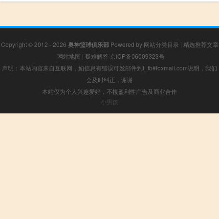
Copyright © 2012 - 2026
奥神篮球俱乐部
Powered by
网站分类目录
|
精选推荐文章
|
网站地图
|
疑难解答
京ICP备06009323号
声明：本站内容来自互联网，如信息有错误可发邮件到f_fb#foxmail.com说明，我们
会及时纠正，谢谢
本站仅为个人兴趣爱好，不接盈利性广告及商业合作
小男孩