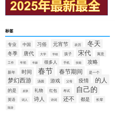
标签
冬天
元宵节
习俗
专业
中国
农历
宋代
唐代
冬季
孩子
寓意
大学
学校
攻略
很多人
工作
手机
年初
技能
年龄
春节
春节期间
时间
新年
是一个
的人
梦幻西游
疫情
游戏
汤圆
父母
自己的
的是
礼物
红包
考试
皮肤
还不
诗人
都是
英语
长辈
词人
诗词
陆游