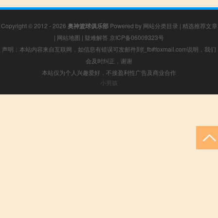
Copyright © 2012 - 2026
奥神篮球俱乐部
Powered by
网站分类目录
|
精选推荐文章
|
网站地图
|
疑难解答
京ICP备06009323号
声明：本站内容来自互联网，如信息有错误可发邮件到f_fb#foxmail.com说明，我们
会及时纠正，谢谢
本站仅为个人兴趣爱好，不接盈利性广告及商业合作
小男孩