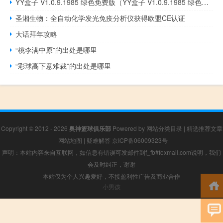
YY盒子 V1.0.9.1985 绿色免费版（YY盒子 V1.0.9.1985 绿色免费版功能简介）
圣湘生物：全自动化学发光免疫分析仪获得欧盟CE认证
大话拜年攻略
“桃李满中原”的出处是哪里
“彩球高下意难裁”的出处是哪里
Copyright © 2012 - 2026
奥神篮球俱乐部
Powered by
网站分类目录
|
精选推荐文章
|
网站地图
|
疑难解答
京ICP备06009323号
声明：本站内容来自互联网，如信息有错误可发邮件到f_fb#foxmail.com说明，我们
会及时纠正，谢谢
本站仅为个人兴趣爱好，不接盈利性广告及商业合作
小男孩