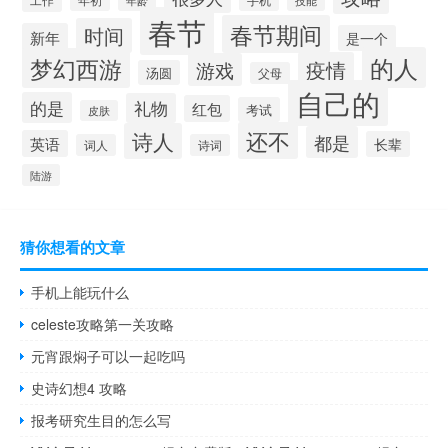
年龄
春节
春节期间
时间
新年
是一个
的人
梦幻西游
疫情
游戏
汤圆
父母
自己的
的是
礼物
红包
考试
皮肤
还不
诗人
都是
英语
长辈
词人
诗词
陆游
猜你想看的文章
手机上能玩什么
celeste攻略第一关攻略
元宵跟焖子可以一起吃吗
史诗幻想4 攻略
报考研究生目的怎么写