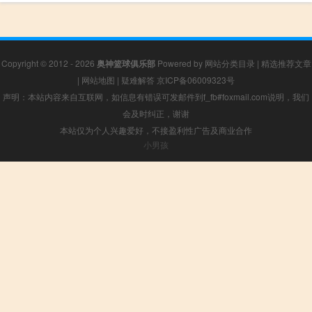
Copyright © 2012 - 2026
奥神篮球俱乐部
Powered by
网站分类目录
|
精选推荐文章
|
网站地图
|
疑难解答
京ICP备06009323号
声明：本站内容来自互联网，如信息有错误可发邮件到f_fb#foxmail.com说明，我们
会及时纠正，谢谢
本站仅为个人兴趣爱好，不接盈利性广告及商业合作
小男孩