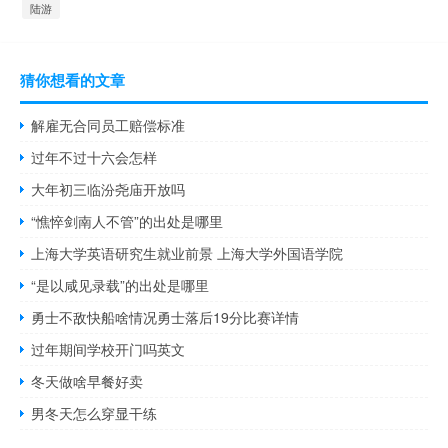
陆游
猜你想看的文章
解雇无合同员工赔偿标准
过年不过十六会怎样
大年初三临汾尧庙开放吗
“憔悴剑南人不管”的出处是哪里
上海大学英语研究生就业前景 上海大学外国语学院
“是以咸见录载”的出处是哪里
勇士不敌快船啥情况勇士落后19分比赛详情
过年期间学校开门吗英文
冬天做啥早餐好卖
男冬天怎么穿显干练