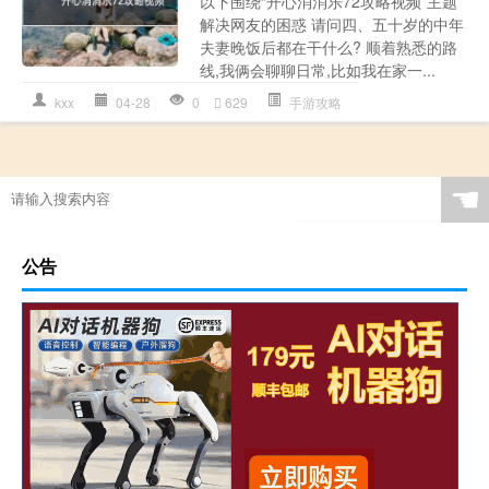
以下围绕“开心消消乐72攻略视频”主题
解决网友的困惑 请问四、五十岁的中年
夫妻晚饭后都在干什么? 顺着熟悉的路
线,我俩会聊聊日常,比如我在家一...
kxx
04-28
0
629
手游攻略
☚
公告