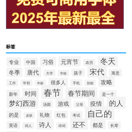
标签
冬天
元宵节
习俗
专业
中国
农历
宋代
唐代
冬季
孩子
寓意
大学
学校
攻略
很多人
工作
手机
年初
技能
年龄
春节
春节期间
时间
新年
是一个
的人
梦幻西游
疫情
游戏
汤圆
父母
自己的
的是
礼物
红包
考试
皮肤
还不
诗人
都是
英语
长辈
词人
诗词