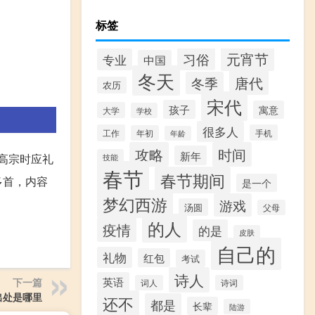
标签
元宵节
习俗
专业
中国
冬天
唐代
冬季
农历
宋代
孩子
寓意
大学
学校
很多人
工作
手机
年初
年龄
攻略
时间
新年
，高宗时应礼
技能
春节
春节期间
多首，内容
是一个
梦幻西游
游戏
汤圆
父母
的人
疫情
的是
皮肤
自己的
礼物
红包
考试
诗人
英语
下一篇
词人
诗词
出处是哪里
还不
都是
长辈
陆游