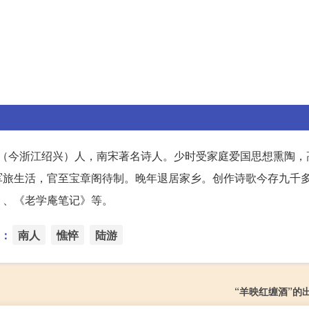
山阴（今浙江绍兴）人，南宋著名诗人。少时受家庭爱国思想熏陶
军旅生活，官至宝章阁待制。晚年退居家乡。创作诗歌今存九千
》、《老学庵笔记》等。
：
南人
憔悴
陆游
“羊映红缠酒”的