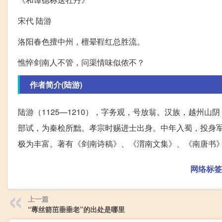
宋代 陆游
洛阳春色擅中州，檀晕鞓红总胜流。
憔悴剑南人不管，问渠情味似侬不？
作者简介(陆游)
陆游（1125—1210），字务观，号放翁。汉族，越州
部试，为秦桧所黜。孝宗时赐进士出身。中年入蜀，投身
极为丰富。著有《剑南诗稿》、《渭南文集》、《南唐书
网络标签
上一篇
“蒪丝箭茁垂垂老”的出处是哪里