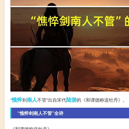
憔悴
南人
陆游
“
剑
不管”出自宋代
的《和谭德称送牡丹》。
“憔悴剑南人不管”全诗
《和谭德称送牡丹》