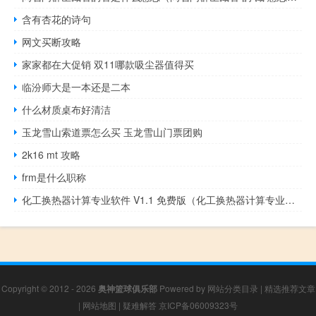
含有杏花的诗句
网文买断攻略
家家都在大促销 双11哪款吸尘器值得买
临汾师大是一本还是二本
什么材质桌布好清洁
玉龙雪山索道票怎么买 玉龙雪山门票团购
2k16 mt 攻略
frm是什么职称
化工换热器计算专业软件 V1.1 免费版（化工换热器计算专业软件 V1.1 免费版功能简介）
Copyright © 2012 - 2026
奥神篮球俱乐部
Powered by
网站分类目录
|
精选推荐文章
|
网站地图
|
疑难解答
京ICP备06009323号