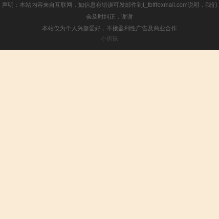
声明：本站内容来自互联网，如信息有错误可发邮件到f_fb#foxmail.com说明，我们
会及时纠正，谢谢
本站仅为个人兴趣爱好，不接盈利性广告及商业合作
小男孩