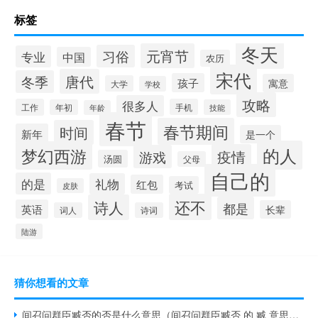
标签
冬天
元宵节
习俗
专业
中国
农历
宋代
唐代
冬季
孩子
寓意
大学
学校
攻略
很多人
工作
手机
年初
技能
年龄
春节
春节期间
时间
新年
是一个
的人
梦幻西游
疫情
游戏
汤圆
父母
自己的
的是
礼物
红包
考试
皮肤
还不
诗人
都是
英语
长辈
词人
诗词
陆游
猜你想看的文章
间召问群臣臧否的否是什么意思（间召问群臣臧否 的 臧 意思是什么）