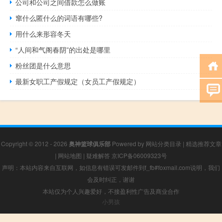
公司和公司之间借款怎么做账
窜什么匿什么的词语有哪些?
用什么来形容冬天
“人间和气阁春阴”的出处是哪里
粉丝团是什么意思
最新女职工产假规定（女员工产假规定）
Copyright © 2012 - 2026
奥神篮球俱乐部
Powered by
网站分类目录
|
精选推荐文章
|
网站地图
|
疑难解答
京ICP备06009323号
声明：本站内容来自互联网，如信息有错误可发邮件到f_fb#foxmail.com说明，我们
会及时纠正，谢谢
本站仅为个人兴趣爱好，不接盈利性广告及商业合作
小男孩