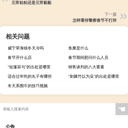
元宵粘粘还是元宵黏黏
下一篇
怎样看待警察春节不打烊
相关问题
威宁草海镇冬天冷吗
鱼糜是什么
春节开什么店
春节期间慰问什么人员
“短篷容与”的出处是哪里
销售谈判的八大要素
适合过年吃的丸子有哪些
“刺棘竹以为殳”的出处是哪里
冬天系围巾的技巧视频
☚
公告