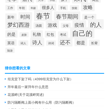
攻略
很多人
工作
手机
年初
技能
年龄
春节
春节期间
时间
新年
是一个
的人
梦幻西游
疫情
游戏
汤圆
父母
自己的
的是
礼物
红包
考试
皮肤
还不
诗人
都是
英语
长辈
词人
诗词
陆游
猜你想看的文章
坦克堂下架了吗（4399坦克堂为什么下架）
拜年最后一家拜年什么意思
花溪畔(关于花溪畔简述)
防污隔断阀上面小阀有什么用（防污隔断阀）